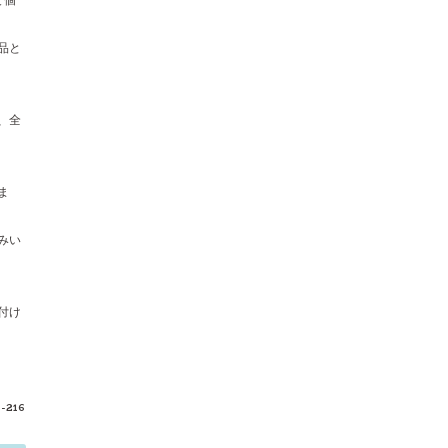
品と
、全
ま
みい
付け
a-216