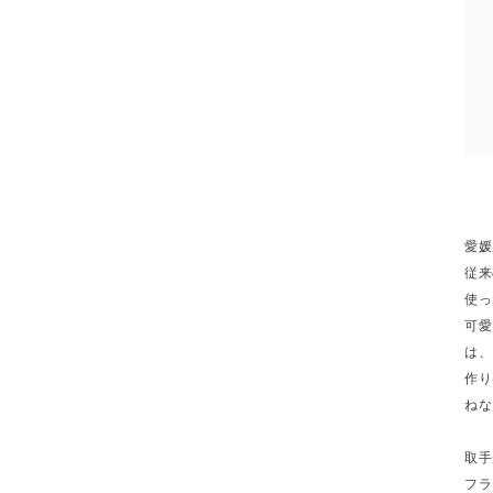
愛媛
従来
使っ
可愛
は、
作り
ねな
取手
フラ