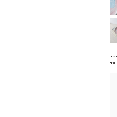
TO
TO