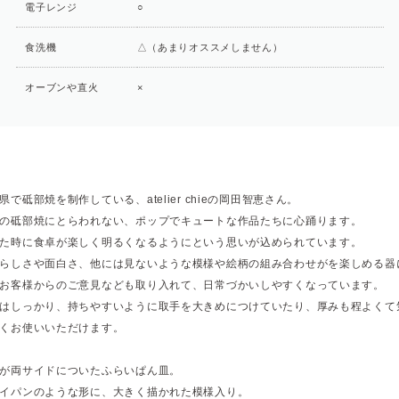
電子レンジ
○
食洗機
△（あまりオススメしません）
オーブンや直火
×
県で砥部焼を制作している、atelier chieの岡田智恵さん。
の砥部焼にとらわれない、ポップでキュートな作品たちに心踊ります。
た時に食卓が楽しく明るくなるようにという思いが込められています。
らしさや面白さ、他には見ないような模様や絵柄の組み合わせがを楽しめる器
お客様からのご意見なども取り入れて、日常づかいしやすくなっています。
はしっかり、持ちやすいように取手を大きめにつけていたり、厚みも程よくて
くお使いいただけます。
が両サイドについたふらいぱん皿。
イパンのような形に、大きく描かれた模様入り。