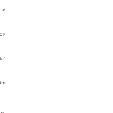
ーキ
ござ
ダメ
ある
ど個