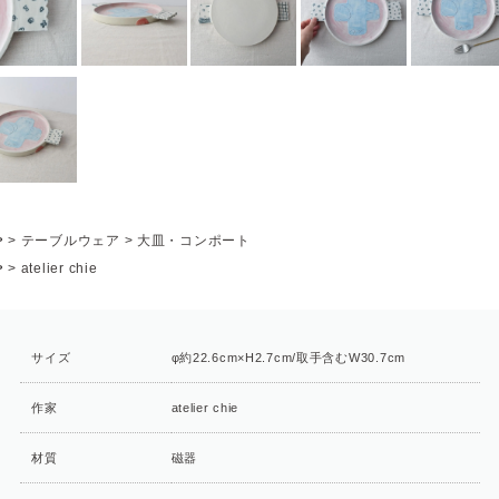
P
>
テーブルウェア
>
大皿・コンポート
P
>
atelier chie
サイズ
φ約22.6cm×H2.7cm/取手含むW30.7cm
作家
atelier chie
材質
磁器