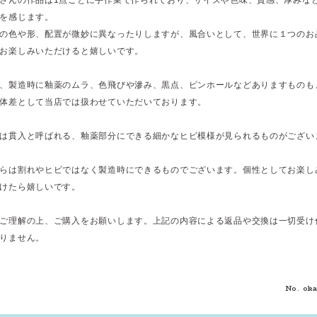
を感じます。
の色や形、配置が微妙に異なったりしますが、風合いとして、世界に１つのお
お楽しみいただけると嬉しいです。
、製造時に釉薬のムラ、色飛びや滲み、黒点、ピンホールなどありますものも
体差として当店では扱わせていただいております。
は貫入と呼ばれる、釉薬部分にできる細かなヒビ模様が見られるものがござい
らは割れやヒビではなく製造時にできるものでございます。個性としてお楽し
けたら嬉しいです。
ご理解の上、ご購入をお願いします。上記の内容による返品や交換は一切受け
りません。
No. ok