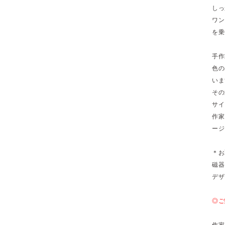
しっ
ワン
を乗
手作
色の
いま
その
サイ
作家
ージ
＊お
磁器
デザ
◎ご
作家