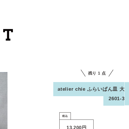
カートを見る
カテゴリーから探す
作家・ブランドから探す
残り 1 点
支払
・
配送について
会員登録
atelier chie ふらいぱん皿 大
2601-3
ログイン
お問い合わせ
税込
ショップからのお知らせ
13,200円