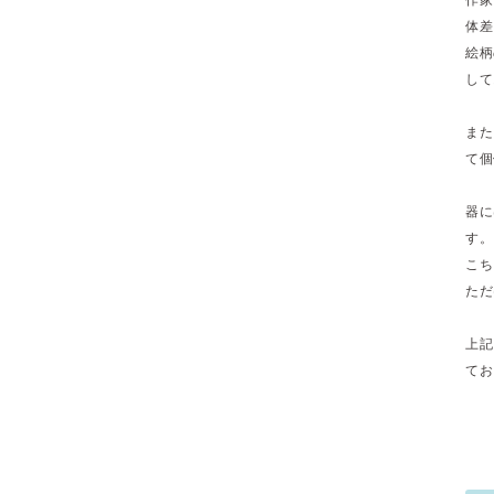
体差
絵柄
して
また
て個
器に
す。
こち
ただ
上記
てお