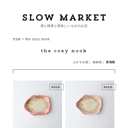
器と雑貨と美味しいもののお店
カートを見る
TOP
>
the cozy nook
the cozy nook
カテゴリーから探す
おすすめ順
｜
価格順
｜
新着順
作家・ブランドから探す
支払
・
配送について
会員登録
ログイン
お問い合わせ
ショップからのお知らせ