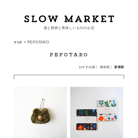
器と雑貨と美味しいもののお店
カートを見る
TOP
>
PEPOTARO
PEPOTARO
カテゴリーから探す
おすすめ順
｜
価格順
｜
新着順
作家・ブランドから探す
支払
・
配送について
会員登録
ログイン
お問い合わせ
ショップからのお知らせ