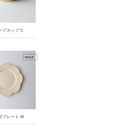
 スープカップ C
 花型プレート M