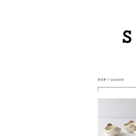
TOP
>
cocochi