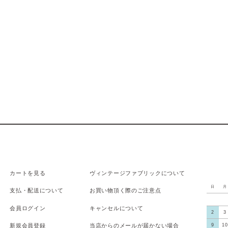
カートを見る
ヴィンテージファブリックについて
日
月
支払
・
配送について
お買い物頂く際のご注意点
会員ログイン
キャンセルについて
2
3
新規会員登録
当店からのメールが届かない場合
9
10