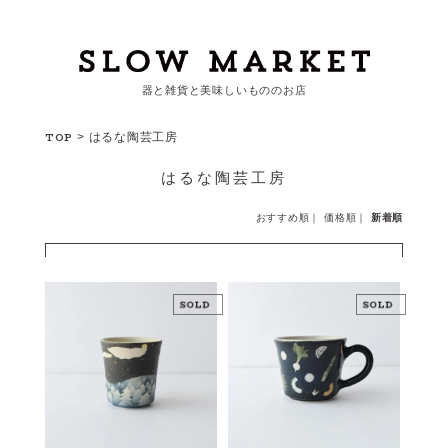
器と雑貨と美味しいもののお店
カートを見る
TOP
>
はるな陶芸工房
はるな陶芸工房
カテゴリーから探す
おすすめ順
｜
価格順
｜
新着順
作家・ブランドから探す
支払
・
配送について
会員登録
ログイン
お問い合わせ
ショップからのお知らせ