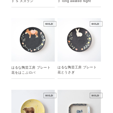
ト long awated night
ト S スズラン
はるな陶芸工房 プレート
はるな陶芸工房 プレート
花とうさぎ
花をはこぶロバ