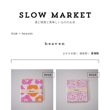
器と雑貨と美味しいもののお店
カートを見る
TOP
>
heaven
heaven
カテゴリーから探す
おすすめ順
｜
価格順
｜
新着順
作家・ブランドから探す
支払
・
配送について
会員登録
ログイン
お問い合わせ
ショップからのお知らせ