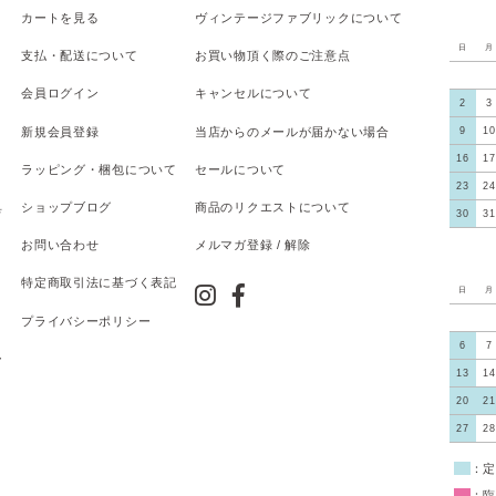
カートを見る
ヴィンテージファブリックについて
日
月
支払
・
配送について
お買い物頂く際のご注意点
会員ログイン
キャンセルについて
2
3
新規会員登録
当店からのメールが届かない場合
9
10
16
17
ラッピング・梱包について
セールについて
23
24
具
ショップブログ
商品のリクエストについて
30
31
お問い合わせ
メルマガ登録 / 解除
特定商取引法に基づく表記
日
月
プライバシーポリシー
6
7
ー
13
14
20
21
27
28
■
：定
■
：臨