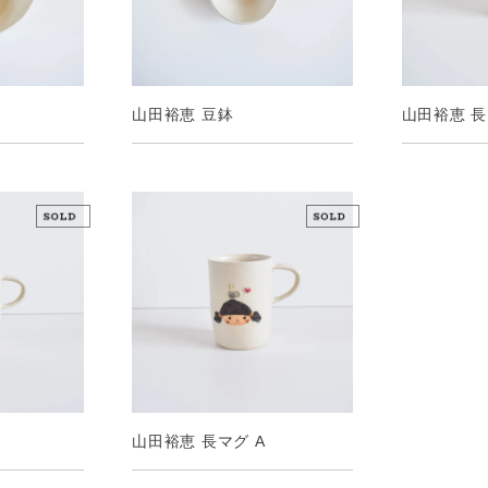
山田裕恵 豆鉢
山田裕恵 長
山田裕恵 長マグ A