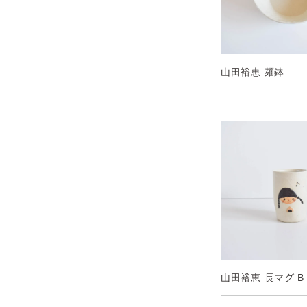
山田裕恵 麺鉢
山田裕恵 長マグ B