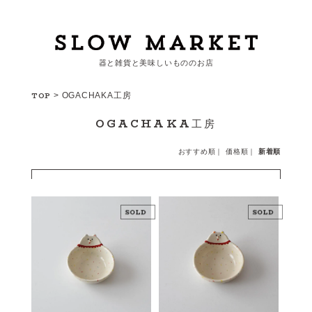
器と雑貨と美味しいもののお店
カートを見る
TOP
>
OGACHAKA工房
OGACHAKA工房
カテゴリーから探す
おすすめ順
｜
価格順
｜
新着順
作家・ブランドから探す
支払
・
配送について
会員登録
ログイン
お問い合わせ
ショップからのお知らせ