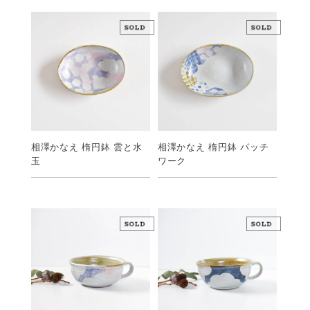
相澤かなえ 楕円鉢 雲と水
相澤かなえ 楕円鉢 パッチ
玉
ワーク