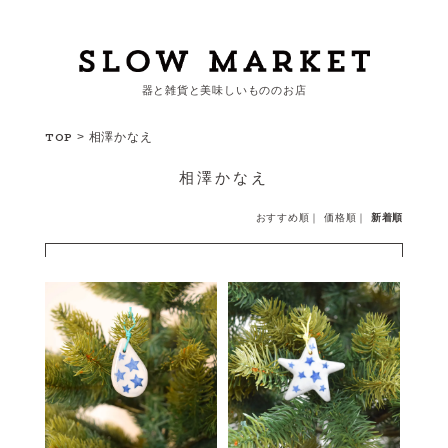
器と雑貨と美味しいもののお店
カートを見る
TOP
>
相澤かなえ
相澤かなえ
カテゴリーから探す
おすすめ順
｜
価格順
｜
新着順
作家・ブランドから探す
支払
・
配送について
会員登録
ログイン
お問い合わせ
ショップからのお知らせ