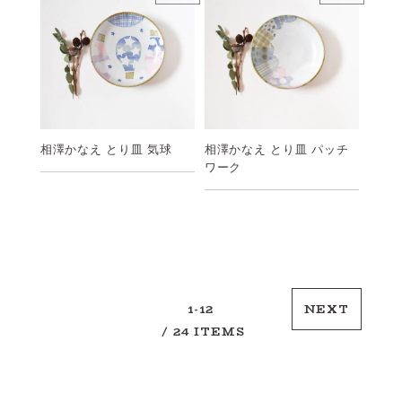
相澤かなえ とり皿 気球
相澤かなえ とり皿 パッチ
ワーク
1-12
NEXT
/ 24 ITEMS