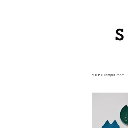
TOP
>
romper room