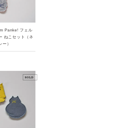
om Panke! フェル
ー ねこセット（ネ
レー）