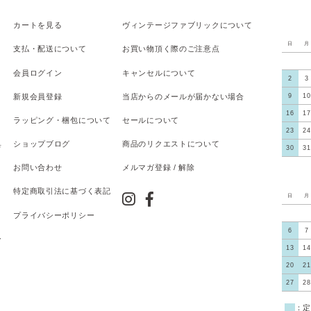
カートを見る
ヴィンテージファブリックについて
日
月
支払
・
配送について
お買い物頂く際のご注意点
会員ログイン
キャンセルについて
2
3
新規会員登録
当店からのメールが届かない場合
9
10
16
17
ラッピング・梱包について
セールについて
23
24
具
ショップブログ
商品のリクエストについて
30
31
お問い合わせ
メルマガ登録 / 解除
特定商取引法に基づく表記
日
月
プライバシーポリシー
6
7
ー
13
14
20
21
27
28
■
：定