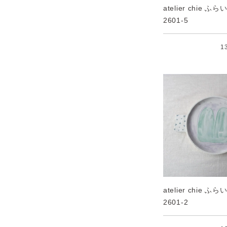
atelier chie 
2601-5
1
atelier chie 
2601-2