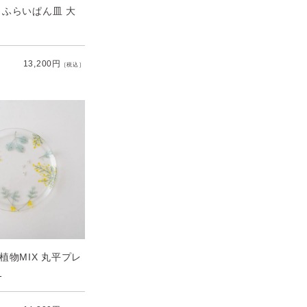
chie ふらいぱん皿 大
13,200円
［税込］
植物MIX 丸平プレ
1