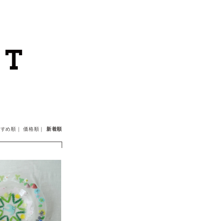
カートを見る
カテゴリーから探す
作家・ブランドから探す
支払
・
配送について
すすめ順
｜
価格順
｜
新着順
会員登録
ログイン
お問い合わせ
ショップからのお知らせ