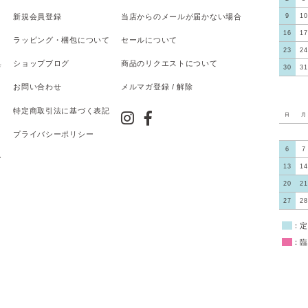
新規会員登録
当店からのメールが届かない場合
9
10
16
17
ラッピング・梱包について
セールについて
23
24
具
ショップブログ
商品のリクエストについて
30
31
お問い合わせ
メルマガ登録 / 解除
特定商取引法に基づく表記
日
月
プライバシーポリシー
6
7
ー
13
14
20
21
27
28
■
：定
■
：臨