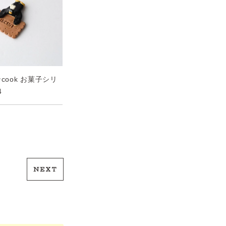
ンcook お菓子シリ
4
NEXT