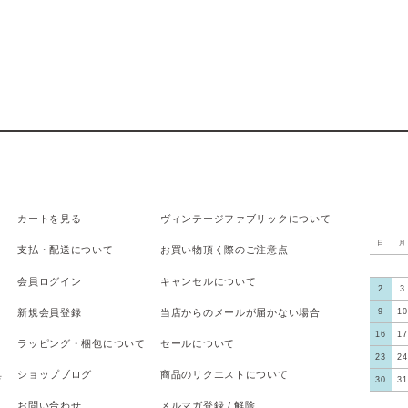
カートを見る
ヴィンテージファブリックについて
日
月
支払
・
配送について
お買い物頂く際のご注意点
会員ログイン
キャンセルについて
2
3
新規会員登録
当店からのメールが届かない場合
9
10
16
17
ラッピング・梱包について
セールについて
23
24
具
ショップブログ
商品のリクエストについて
30
31
お問い合わせ
メルマガ登録 / 解除