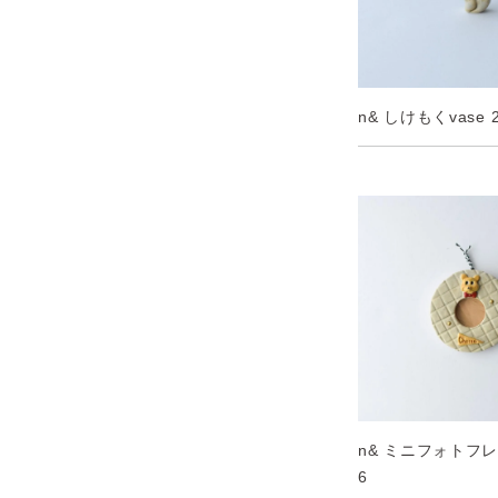
n& しけもくvase 2
n& ミニフォトフレー
6