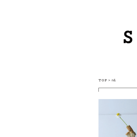
TOP
>
n&