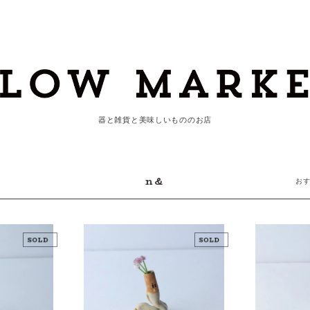
器と雑貨と美味しいもののお店
n&
お