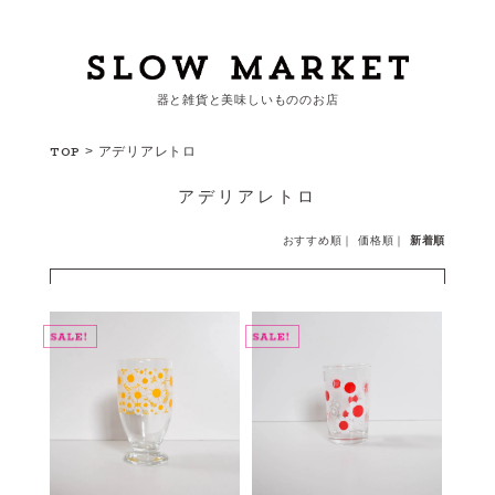
器と雑貨と美味しいもののお店
カートを見る
TOP
>
アデリアレトロ
アデリアレトロ
カテゴリーから探す
おすすめ順
｜
価格順
｜
新着順
作家・ブランドから探す
支払
・
配送について
会員登録
ログイン
お問い合わせ
ショップからのお知らせ