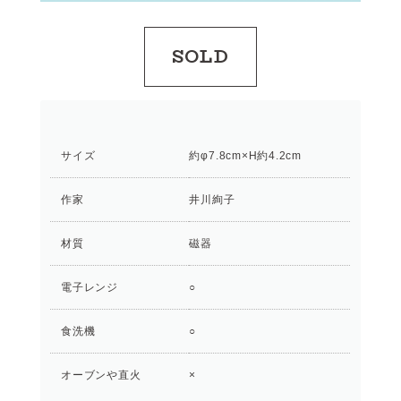
SOLD
サイズ
約φ7.8cm×H約4.2cm
作家
井川絢子
材質
磁器
電子レンジ
○
食洗機
○
オーブンや直火
×