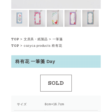
TOP
>
文房具・紙製品
>
一筆箋
TOP
>
cozyca products
柊有花
柊有花 一筆箋 Day
SOLD
サイズ
8cm×16.7cm