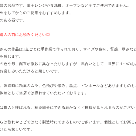
器のお品です。電子レンジや食洗機、オーブンなど全てご使用できません。
めをしてからのご使用をおすすめします。
のある器です。
購入の前にお読みください◎
さんの作品は1点ごとに手作業で作られており、サイズや色味、質感、厚みな
を感じます。
の色や形、配置が微妙に異なったりしますが、風合いとして、世界に１つのお
お楽しみいただけると嬉しいです。
、製造時に釉薬のムラ、色飛びや滲み、黒点、ピンホールなどありますものも
体差として当店では扱わせていただいております。
は貫入と呼ばれる、釉薬部分にできる細かなヒビ模様が見られるものがござい
らは割れやヒビではなく製造時にできるものでございます。個性としてお楽し
けたら嬉しいです。