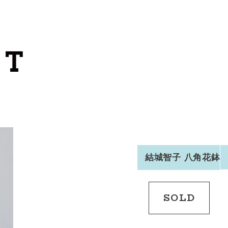
カートを見る
カテゴリーから探す
作家・ブランドから探す
支払
・
配送について
会員登録
結城智子 八角花鉢
ログイン
SOLD
お問い合わせ
ショップからのお知らせ