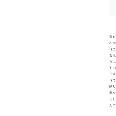
東京
布や
れて
普段
うに
もの
日常
れて
削り
器を
そし
んで