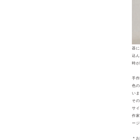
器に
込ん
時が
手作
色の
いま
その
サイ
作家
ージ
＊お