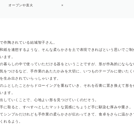
オーブンや直火
×
で作陶されている結城智子さん。
和紙を連想するような、そんな柔らかさを土で表現できればという思いでご制
います。
の暮らしの中で使っていただける器をということですが、形が作為的にならな
気をつけるなど、手作業のあたたかみを大切に、いつものテーブルに使いたく
を生み出されていらっしゃいます。
のふとしたことからドローイングを重ねていき、それを石膏に置き換えて形を
います。
出していくことで、心地よい形を見つけていくのだそう。
手に取ると、すべすべとしたマットな質感にちょうど手に馴染む厚みや重さ。
てシンプルだけれども手作業の柔らかさが伝わってきて、食卓をさらに温かさ
くれるよう。