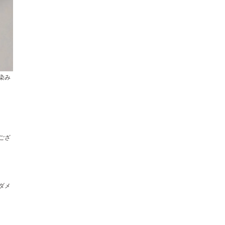
染み
ござ
ダメ