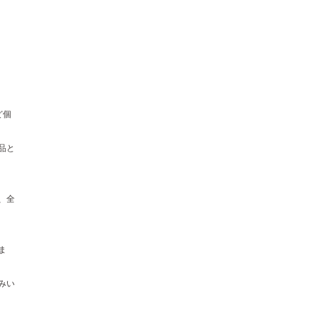
ど個
品と
、全
ま
みい