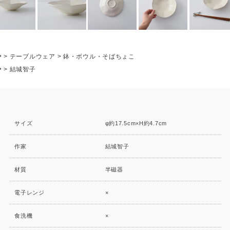
P
>
テーブルウェア
>
鉢・ボウル・そばちょこ
P
>
結城智子
サイズ
φ約17.5cm×H約4.7cm
作家
結城智子
材質
半磁器
電子レンジ
×
食洗機
×