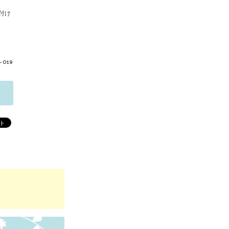
付け
-019