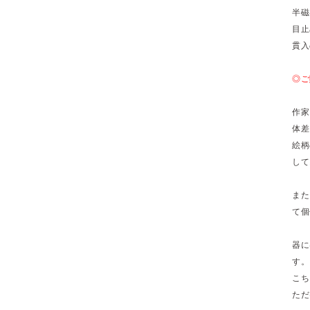
半磁
目止
貫入
◎ご
作家
体差
絵柄
して
また
て個
器に
す。
こち
ただ