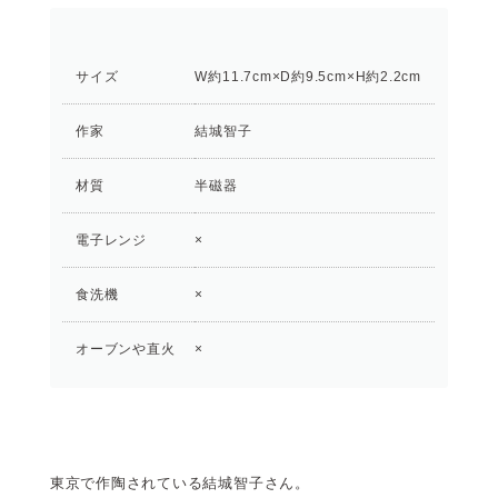
サイズ
W約11.7cm×D約9.5cm×H約2.2cm
作家
結城智子
材質
半磁器
電子レンジ
×
食洗機
×
オーブンや直火
×
東京で作陶されている結城智子さん。