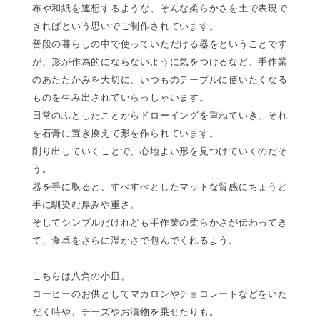
布や和紙を連想するような、そんな柔らかさを土で表現で
きればという思いでご制作されています。
普段の暮らしの中で使っていただける器をということです
が、形が作為的にならないように気をつけるなど、手作業
のあたたかみを大切に、いつものテーブルに使いたくなる
ものを生み出されていらっしゃいます。
日常のふとしたことからドローイングを重ねていき、それ
を石膏に置き換えて形を作られています。
削り出していくことで、心地よい形を見つけていくのだそ
う。
器を手に取ると、すべすべとしたマットな質感にちょうど
手に馴染む厚みや重さ。
そしてシンプルだけれども手作業の柔らかさが伝わってき
て、食卓をさらに温かさで包んでくれるよう。
こちらは八角の小皿。
コーヒーのお供としてマカロンやチョコレートなどをいた
だく時や、チーズやお漬物を乗せたりも。