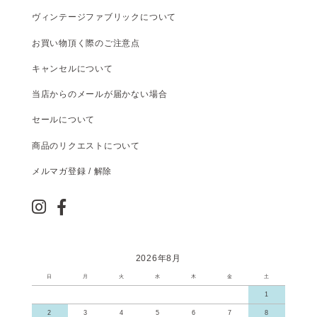
ヴィンテージファブリックについて
お買い物頂く際のご注意点
キャンセルについて
当店からのメールが届かない場合
セールについて
商品のリクエストについて
メルマガ登録 / 解除
2026年8月
日
月
火
水
木
金
土
1
2
3
4
5
6
7
8