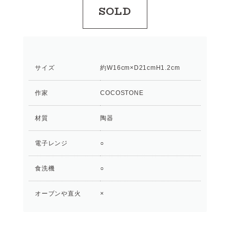
SOLD
サイズ
約W16cm×D21cmH1.2cm
作家
COCOSTONE
材質
陶器
電子レンジ
○
食洗機
○
オーブンや直火
×