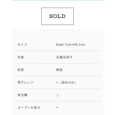
SOLD
サイズ
約φ6.7cm×H8.2cm
作家
近藤佳寿子
材質
陶器
電子レンジ
○（温めのみ）
食洗機
△
オーブンや直火
×