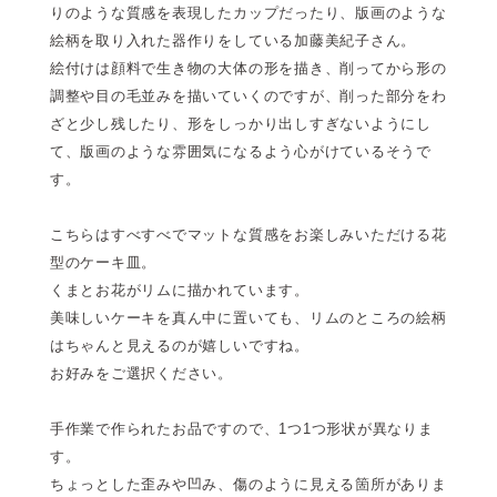
りのような質感を表現したカップだったり、版画のような
絵柄を取り入れた器作りをしている加藤美紀子さん。
絵付けは顔料で生き物の大体の形を描き、削ってから形の
調整や目の毛並みを描いていくのですが、削った部分をわ
ざと少し残したり、形をしっかり出しすぎないようにし
て、版画のような雰囲気になるよう心がけているそうで
す。
こちらはすべすべでマットな質感をお楽しみいただける花
型のケーキ皿。
くまとお花がリムに描かれています。
美味しいケーキを真ん中に置いても、リムのところの絵柄
はちゃんと見えるのが嬉しいですね。
お好みをご選択ください。
手作業で作られたお品ですので、1つ1つ形状が異なりま
す。
ちょっとした歪みや凹み、傷のように見える箇所がありま