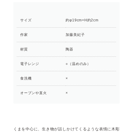
サイズ
約φ19cm×H約2cm
作家
加藤美紀子
材質
陶器
電子レンジ
○（温めのみ）
食洗機
×
オーブンや直火
×
くまを中心に、生き物が話しかけてくるような表情に木彫