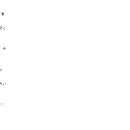
ど個
品と
、全
ま
みい
付け