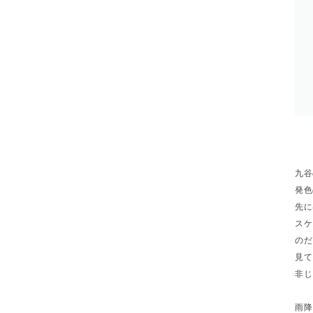
九谷
発色
先に
スケ
のだ
見て
非じ
雨降