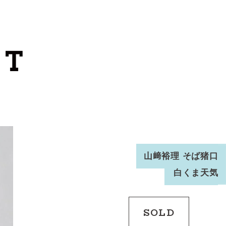
カートを見る
カテゴリーから探す
作家・ブランドから探す
支払
・
配送について
会員登録
山﨑裕理 そば猪口
白くま天気
ログイン
お問い合わせ
SOLD
ショップからのお知らせ