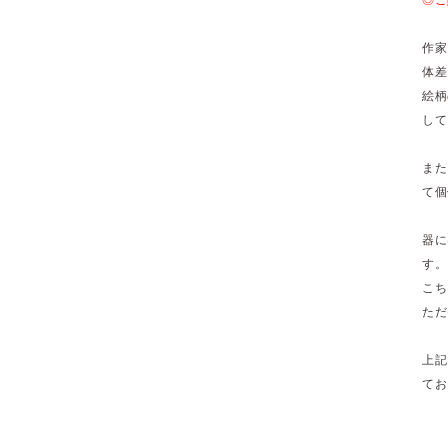
作家
体差
絵柄
して
また
て個
器に
す。
こち
ただ
上記
てお