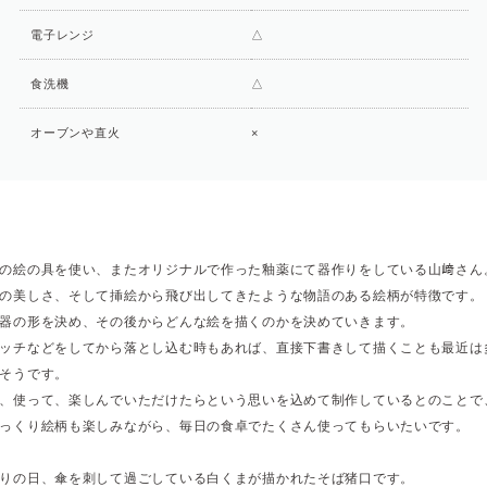
電子レンジ
△
食洗機
△
オーブンや直火
×
の絵の具を使い、またオリジナルで作った釉薬にて器作りをしている山﨑さん
の美しさ、そして挿絵から飛び出してきたような物語のある絵柄が特徴です。
器の形を決め、その後からどんな絵を描くのかを決めていきます。
ッチなどをしてから落とし込む時もあれば、直接下書きして描くことも最近は
そうです。
、使って、楽しんでいただけたらという思いを込めて制作しているとのことで
っくり絵柄も楽しみながら、毎日の食卓でたくさん使ってもらいたいです。
りの日、傘を刺して過ごしている白くまが描かれたそば猪口です。