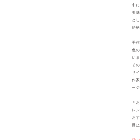
中に
美味
とし
絵柄
手作
色の
いま
その
サイ
作家
ージ
＊お
レン
おす
目止
◎ご