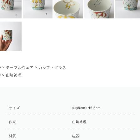
P
>
テーブルウェア
>
カップ・グラス
P
>
山﨑裕理
サイズ
約φ9cm×H6.5cm
作家
山﨑裕理
材質
磁器