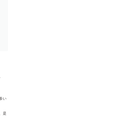
。
多い
、是