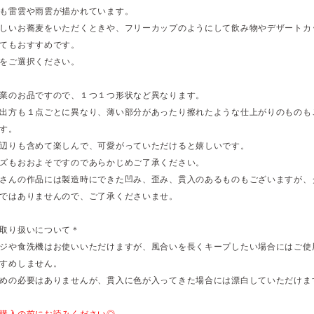
も雷雲や雨雲が描かれています。
しいお蕎麦をいただくときや、フリーカップのようにして飲み物やデザートカ
てもおすすめです。
をご選択ください。
業のお品ですので、１つ１つ形状など異なります。
出方も１点ごとに異なり、薄い部分があったり擦れたような仕上がりのものも
す。
辺りも含めて楽しんで、可愛がっていただけると嬉しいです。
ズもおおよそですのであらかじめご了承ください。
さんの作品には製造時にできた凹み、歪み、貫入のあるものもございますが、
ではありませんので、ご了承くださいませ。
取り扱いについて＊
ジや食洗機はお使いいただけますが、風合いを長くキープしたい場合にはご使
すめしません。
めの必要はありませんが、貫入に色が入ってきた場合には漂白していただけま
購入の前にお読みください◎