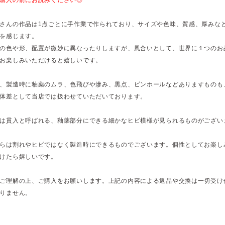
さんの作品は1点ごとに手作業で作られており、サイズや色味、質感、厚みな
を感じます。
の色や形、配置が微妙に異なったりしますが、風合いとして、世界に１つのお
お楽しみいただけると嬉しいです。
、製造時に釉薬のムラ、色飛びや滲み、黒点、ピンホールなどありますものも
体差として当店では扱わせていただいております。
は貫入と呼ばれる、釉薬部分にできる細かなヒビ模様が見られるものがござい
らは割れやヒビではなく製造時にできるものでございます。個性としてお楽し
けたら嬉しいです。
ご理解の上、ご購入をお願いします。上記の内容による返品や交換は一切受け
りません。