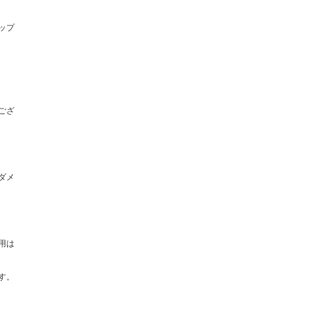
ップ
ござ
ダメ
用は
す。