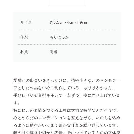
サイズ
約6.5cm×4cm×H9cm
作家
もりはるか
材質
陶器
愛猫との出会いをきっかけに、猫や小さないのちをモチー
フとした作品を中心に制作している、もりはるかさん。
手びねりや石膏型を用いて一点ずつ丁寧に作り上げていま
す。
特にねこの表情をつくる工程は大切な時間なんだそうで、
心とからだのコンディションを整えながら、いのちを込め
るように納得がいくまで細かな作業を繰り返しています。
猫の目の輝きや細かな表情、身につけているものの立体感