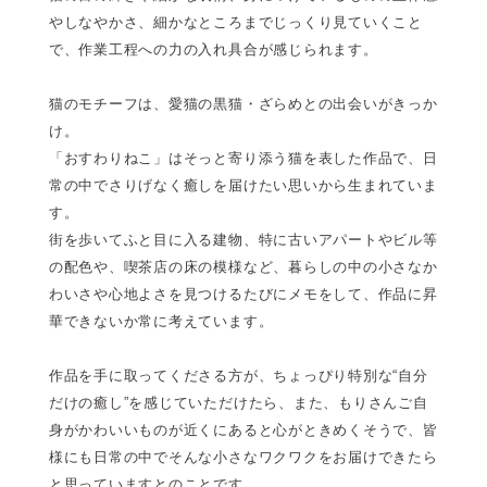
やしなやかさ、細かなところまでじっくり見ていくこと
で、作業工程への力の入れ具合が感じられます。
猫のモチーフは、愛猫の黒猫・ざらめとの出会いがきっか
け。
「おすわりねこ」はそっと寄り添う猫を表した作品で、日
常の中でさりげなく癒しを届けたい思いから生まれていま
す。
街を歩いてふと目に入る建物、特に古いアパートやビル等
の配色や、喫茶店の床の模様など、暮らしの中の小さなか
わいさや心地よさを見つけるたびにメモをして、作品に昇
華できないか常に考えています。
作品を手に取ってくださる方が、ちょっぴり特別な“自分
だけの癒し”を感じていただけたら、また、もりさんご自
身がかわいいものが近くにあると心がときめくそうで、皆
様にも日常の中でそんな小さなワクワクをお届けできたら
と思っていますとのことです。