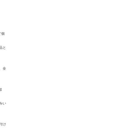
ど個
品と
、全
ま
みい
付け