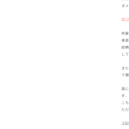
ダメ
◎ご
作家
体差
絵柄
して
また
て個
器に
す。
こち
ただ
上記