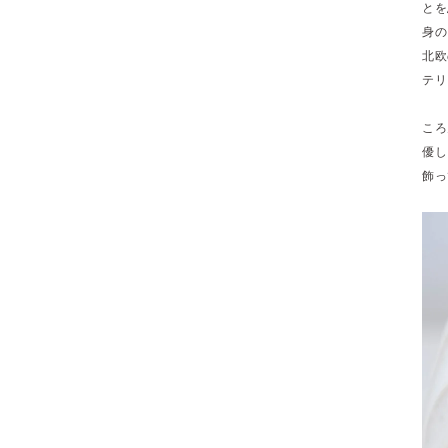
とを
身の
北欧
テリ
ころ
優し
飾っ