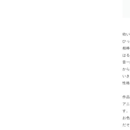
幼い
ひっ
相棒
はる
昔一
から
いき
性格
作品
アニ
す。
お色
だそ