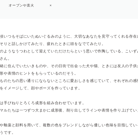
オーブンや直火
×
頃いつもそばにいたぬいぐるみのように、大切なあなたを見守ってくれる存在
そりと話しかけてみたり、疲れたときに頭をなでてみたり。
のようなうつわとして迎えていただけたらという思いで作陶している、こいず
さん。
緒に住んでいたいきものや、その日街で出会った犬や猫、ときには友人の子供
形や表情のヒントをもらっているのだそう。
ものたちの思い通りにならないところに愛おしさを感じていて、それぞれの感
をイメージして、顔やポーズを作っています。
は手びねりとろくろ成形を組み合わせています。
マルたちは一つずつ大まかに成形後、削り出してラインや表情を作り上げてい
や釉薬と顔料を用いて、複数の色をブレンドしながら優しい色味を目指してい
うです。