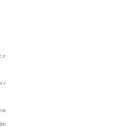
。
ござ
ダメ
の水
恐れ