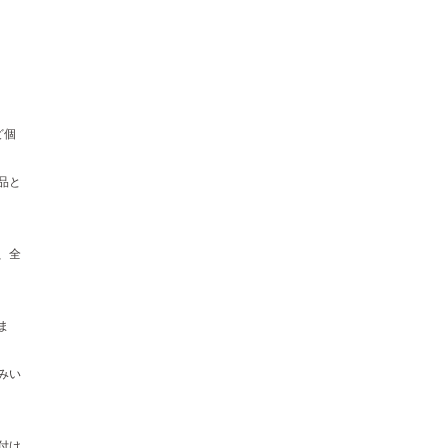
ど個
品と
、全
ま
みい
付け