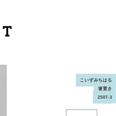
カートを見る
カテゴリーから探す
作家・ブランドから探す
支払
・
配送について
会員登録
こいずみちはる
箸置き
ログイン
2507-3
お問い合わせ
ショップからのお知らせ