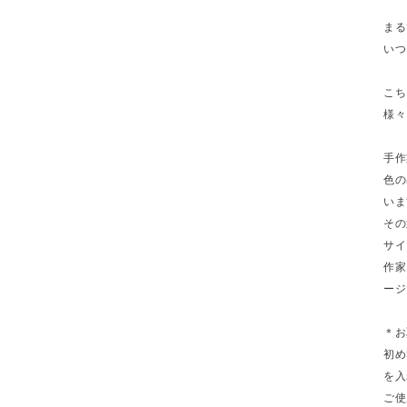
まる
いつ
こち
様々
手作
色の
いま
その
サイ
作家
ージ
＊お
初め
を入
ご使