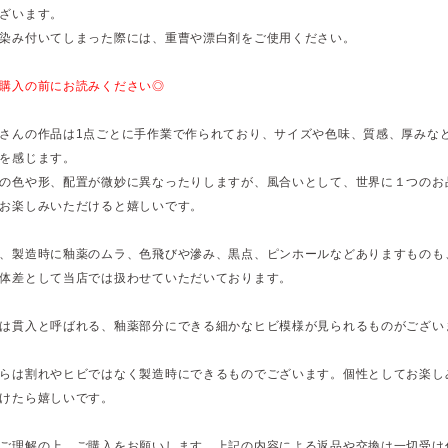
ざいます。
染み付いてしまった際には、重曹や漂白剤をご使用ください。
購入の前にお読みください◎
さんの作品は1点ごとに手作業で作られており、サイズや色味、質感、厚みな
を感じます。
の色や形、配置が微妙に異なったりしますが、風合いとして、世界に１つのお
お楽しみいただけると嬉しいです。
、製造時に釉薬のムラ、色飛びや滲み、黒点、ピンホールなどありますものも
体差として当店では扱わせていただいております。
は貫入と呼ばれる、釉薬部分にできる細かなヒビ模様が見られるものがござい
らは割れやヒビではなく製造時にできるものでございます。個性としてお楽し
けたら嬉しいです。
ご理解の上、ご購入をお願いします。上記の内容による返品や交換は一切受け