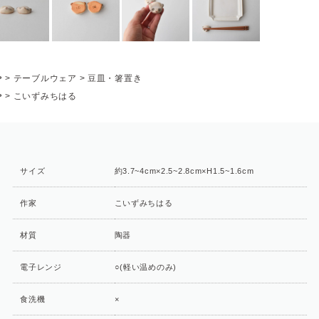
P
>
テーブルウェア
>
豆皿・箸置き
P
>
こいずみちはる
サイズ
約3.7~4cm×2.5~2.8cm×H1.5~1.6cm
作家
こいずみちはる
材質
陶器
電子レンジ
○(軽い温めのみ)
食洗機
×