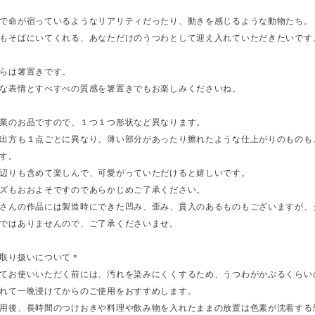
で命が宿っているようなリアリティだったり、動きを感じるような動物たち。
もそばにいてくれる、あなただけのうつわとして迎え入れていただきたいです
らは箸置きです。
な表情とすべすべの質感を箸置きでもお楽しみくださいね。
業のお品ですので、１つ１つ形状など異なります。
出方も１点ごとに異なり、薄い部分があったり擦れたような仕上がりのものも
す。
辺りも含めて楽しんで、可愛がっていただけると嬉しいです。
ズもおおよそですのであらかじめご了承ください。
さんの作品には製造時にできた凹み、歪み、貫入のあるものもございますが、
ではありませんので、ご了承くださいませ。
取り扱いについて＊
てお使いいただく前には、汚れを染みにくくするため、うつわがかぶるくらい
れて一晩浸けてからのご使用をおすすめします。
用後、長時間のつけおきや料理や飲み物を入れたままの放置は色素が沈着する