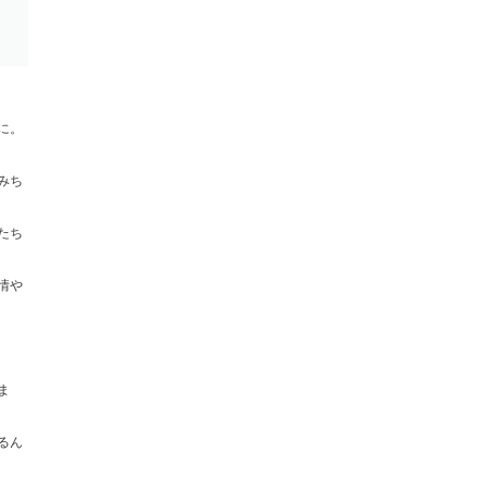
に。
みち
たち
情や
ま
るん