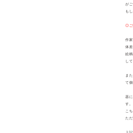
がご
もし
◎ご
作家
体差
絵柄
して
また
て個
器に
す。
こち
ただ
上記