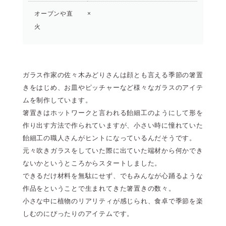
オーブンや直
×
火
ガラス作家の佐々木みどりさんは顔とも言える季節の箸置
きをはじめ、お皿やピッチャーなど様々なガラスのアイテ
ムを制作しています。
箸置きはホットワークと言われる飴細工のようにして形を
作り出す方法で作られていますが、小さい時に憧れていた
飴細工の職人さんがヒントになっているんだそうです。
元々吹きガラスをしていた際に出ていた端材から何かでき
ないかというところからスタートしました。
できるだけ材料を無駄にせず、でもみんなが心踊るような
作品をということで生まれてきた箸置きの数々。
小さな中に植物のリアリティが感じられ、食卓で季節を楽
しむのにぴったりのアイテムです。