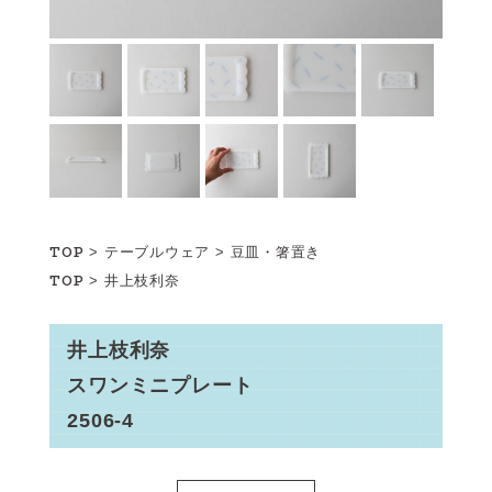
TOP
>
テーブルウェア
>
豆皿・箸置き
TOP
>
井上枝利奈
井上枝利奈
スワンミニプレート
2506-4