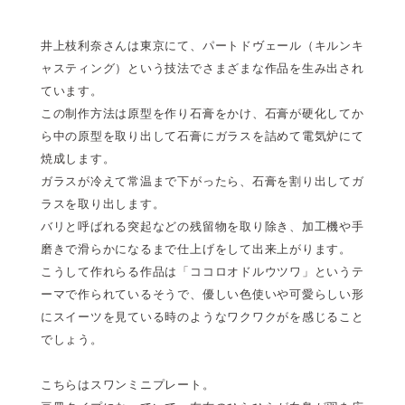
井上枝利奈さんは東京にて、パートドヴェール（キルンキ
ャスティング）という技法でさまざまな作品を生み出され
ています。
この制作方法は原型を作り石膏をかけ、石膏が硬化してか
ら中の原型を取り出して石膏にガラスを詰めて電気炉にて
焼成します。
ガラスが冷えて常温まで下がったら、石膏を割り出してガ
ラスを取り出します。
バリと呼ばれる突起などの残留物を取り除き、加工機や手
磨きで滑らかになるまで仕上げをして出来上がります。
こうして作れらる作品は「ココロオドルウツワ」というテ
ーマで作られているそうで、優しい色使いや可愛らしい形
にスイーツを見ている時のようなワクワクがを感じること
でしょう。
こちらはスワンミニプレート。