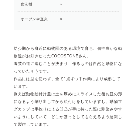
食洗機
○
オーブンや直火
×
幼少期から身近に動物園のある環境で育ち、個性豊かな動
物達がお好きだったCOCOSTONEさん。
陶芸の道に進むことが決まり、作るものは自然と動物にな
っていたそうです。
作品には型を使わず、全て1点ずつ手作業により成形して
います。
例えば動物絵付け皿は土を厚めにスライスした後お皿の形
になるよう削り出してから絵付けをしていますし、動物マ
グカップは手捻りによる凹凸が手に持った際に馴染みやす
いようにしていて、どこかほっとしてもらえるよう意識し
て製作しています。