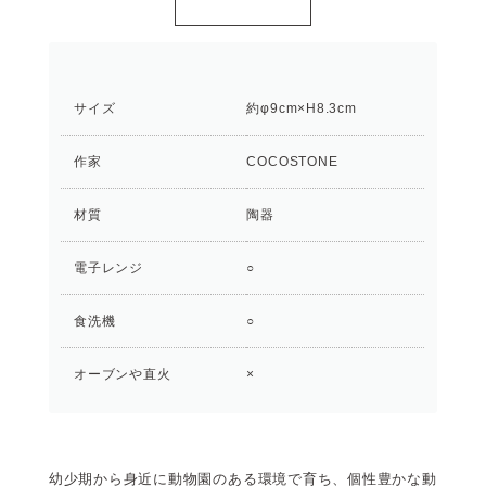
サイズ
約φ9cm×H8.3cm
作家
COCOSTONE
材質
陶器
電子レンジ
○
食洗機
○
オーブンや直火
×
幼少期から身近に動物園のある環境で育ち、個性豊かな動