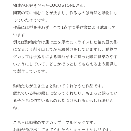
物達がお好きだったCOCOSTONEさん。
陶芸の道に進むことが決まり、作るものは自然と動物にな
っていたそうです。
作品には型を使わず、全て1点ずつ手作業により成形して
います。
例えば動物絵付け皿は土を厚めにスライスした後お皿の形
になるよう削り出してから絵付けをしていますし、動物マ
グカップは手捻りによる凹凸が手に持った際に馴染みやす
いようにしていて、どこかほっとしてもらえるよう意識し
て製作しています。
動物たちが生き生きと動いてくれそうな作品です。
疲れている時の癒しになってくれたり、ちょっと飼ってい
る子たちに似ているものも見つけられるかもしれません
ね。
こちらは動物のマグカップ、ブルドッグです。
お顔が飛び出してきてくれそうなキュートなお品です。