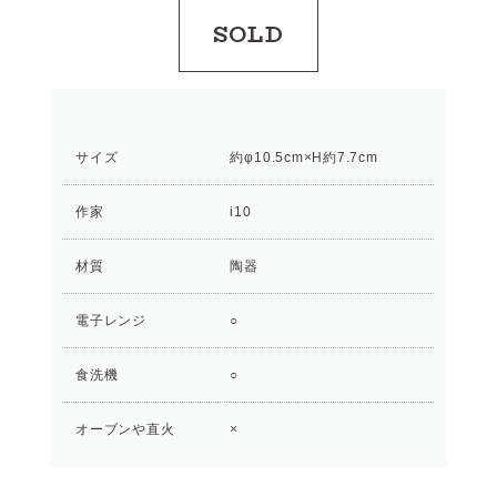
SOLD
サイズ
約φ10.5cm×H約7.7cm
作家
i10
材質
陶器
電子レンジ
○
食洗機
○
オーブンや直火
×