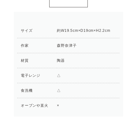
サイズ
約W19.5cm×D19cm×H2.2cm
作家
森野奈津子
材質
陶器
電子レンジ
△
食洗機
△
オーブンや直火
×