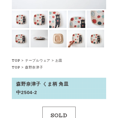
TOP
>
テーブルウェア
>
お皿
TOP
>
森野奈津子
森野奈津子 くま柄 角皿
中2504-2
SOLD