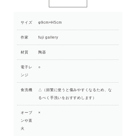
サイズ
φ9cm×H5cm
作家
fuji gallery
材質
陶器
電子レ
○
ンジ
食洗機
△（頻繁に使うと傷みやすくなるため、な
るべく手洗いをおすすめします）
オーブ
×
ンや直
火