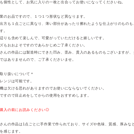
も個性として、お気に入りの一枚と出合ってお使いになってくださいね。
業のお品ですので、１つ１つ形状など異なります。
出方も１点ごとに異なり、薄い部分があったり擦れたような仕上がりのものも
す。
辺りも含めて楽しんで、可愛がっていただけると嬉しいです。
ズもおおよそですのであらかじめご了承ください。
さんの作品には製造時にできた凹み、歪み、貫入のあるものもございますが、
ではありませんので、ご了承くださいませ。
取り扱いについて＊
レンジは可能です。
機は欠ける恐れがありますのでお使いにならないでください。
ですので目止めをしてからの使用をおすすめします。
購入の前にお読みください◎
さんの作品は1点ごとに手作業で作られており、サイズや色味、質感、厚みな
を感じます。