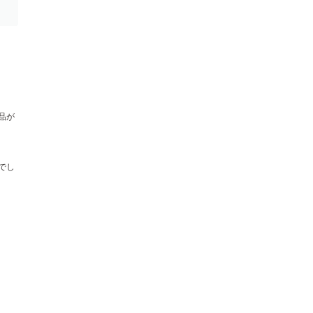
品が
でし