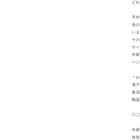
どれ
手作
色の
いま
その
サイ
作家
ージ
＊お
電子
食洗
陶器
◎ご
作家
体差