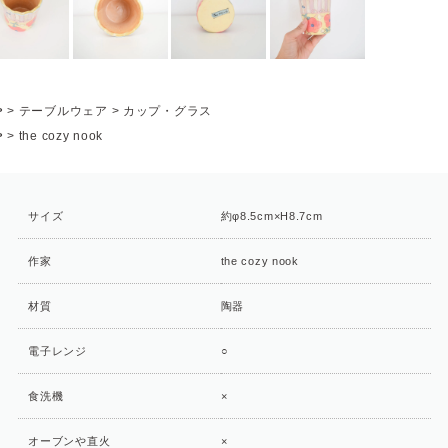
P
>
テーブルウェア
>
カップ・グラス
P
>
the cozy nook
サイズ
約φ8.5cm×H8.7cm
作家
the cozy nook
材質
陶器
電子レンジ
○
食洗機
×
オーブンや直火
×