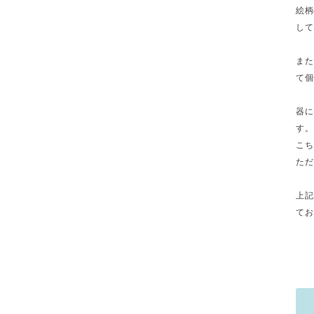
絵柄
して
また
て個
器に
す。
こち
ただ
上記
てお