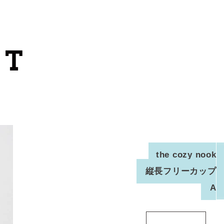
カートを見る
カテゴリーから探す
作家・ブランドから探す
支払
・
配送について
会員登録
the cozy nook
縦長フリーカップ
ログイン
A
お問い合わせ
ショップからのお知らせ