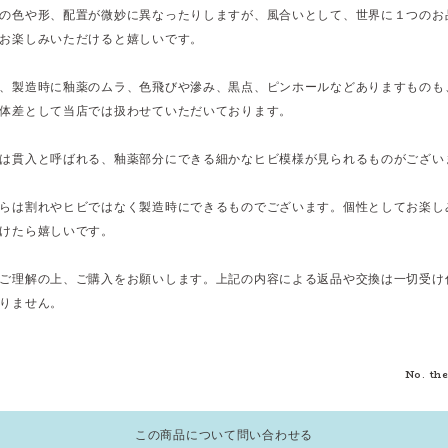
の色や形、配置が微妙に異なったりしますが、風合いとして、世界に１つのお
お楽しみいただけると嬉しいです。
、製造時に釉薬のムラ、色飛びや滲み、黒点、ピンホールなどありますものも
体差として当店では扱わせていただいております。
は貫入と呼ばれる、釉薬部分にできる細かなヒビ模様が見られるものがござい
らは割れやヒビではなく製造時にできるものでございます。個性としてお楽し
けたら嬉しいです。
ご理解の上、ご購入をお願いします。上記の内容による返品や交換は一切受け
りません。
No. th
この商品について問い合わせる