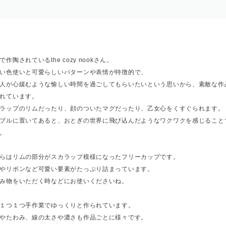
で作陶されているthe cozy nookさん。
い色使いと可愛らしいパターンや表情が特徴的で、
人が心緩むような愉しい時間を過ごしてもらいたいという思いから、素敵な作
れています。
ラップのリムだったり、顔のついたマグだったり、乙女心をくすぐられます。
ブルに置いてあると、おとぎの世界に飛び込んだようなワクワクを感じること
。
らはリムの部分がスカラップ模様になったフリーカップです。
やリボンなど可愛い要素がたっぷり詰まっています。
み物をいただく時などにお使いくださいね。
１つ１つ手作業でゆっくりと作られています。
やたわみ、線の太さや濃さも作品ごとに様々です。