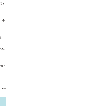
品と
、全
ま
みい
付け
e-217