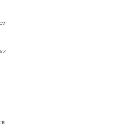
ござ
ダメ
ど個