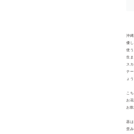
沖縄
優し
使う
生ま
スカ
テー
ょう
こち
お花
お飲
器は
歪み