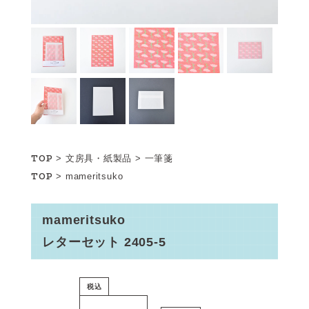
TOP
>
文房具・紙製品
>
一筆箋
TOP
>
mameritsuko
mameritsuko
レターセット 2405-5
税込