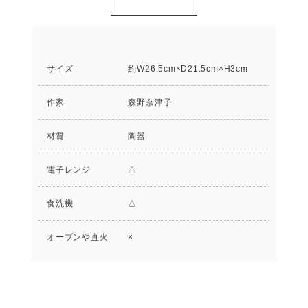
サイズ
約W26.5cm×D21.5cm×H3cm
作家
森野奈津子
材質
陶器
電子レンジ
△
食洗機
△
オーブンや直火
×