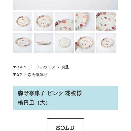
TOP
>
テーブルウェア
>
お皿
TOP
>
森野奈津子
森野奈津子 ピンク 花模様
楕円皿（大）
SOLD