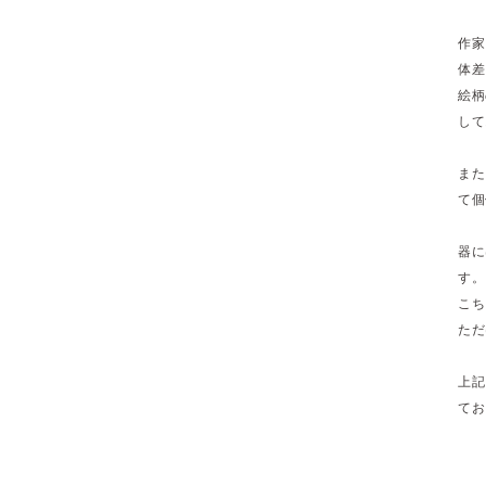
作家
体差
絵柄
して
また
て個
器に
す。
こち
ただ
上記
てお