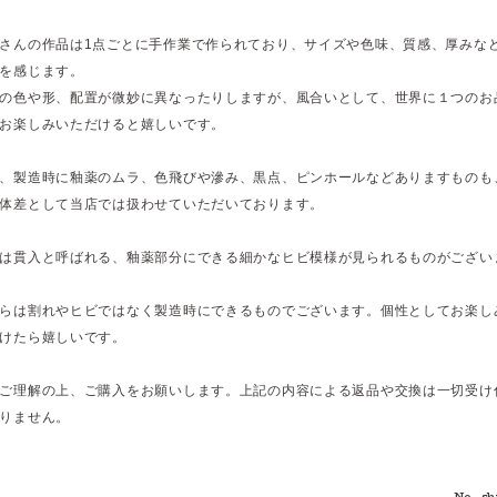
さんの作品は1点ごとに手作業で作られており、サイズや色味、質感、厚みな
を感じます。
の色や形、配置が微妙に異なったりしますが、風合いとして、世界に１つのお
お楽しみいただけると嬉しいです。
、製造時に釉薬のムラ、色飛びや滲み、黒点、ピンホールなどありますものも
体差として当店では扱わせていただいております。
は貫入と呼ばれる、釉薬部分にできる細かなヒビ模様が見られるものがござい
らは割れやヒビではなく製造時にできるものでございます。個性としてお楽し
けたら嬉しいです。
ご理解の上、ご購入をお願いします。上記の内容による返品や交換は一切受け
りません。
No. sh