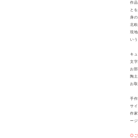
作品
とを
身の
北欧
現地
いう
キュ
文字
お部
陶土
お取
手作
サイ
作家
ージ
◎ご