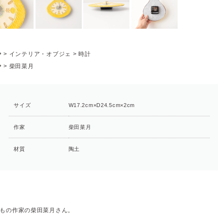
P
>
インテリア・オブジェ
>
時計
P
>
柴田菜月
サイズ
W17.2cm×D24.5cm×2cm
作家
柴田菜月
材質
陶土
もの作家の柴田菜月さん。