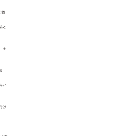
ど個
品と
、全
ま
みい
付け
i-101