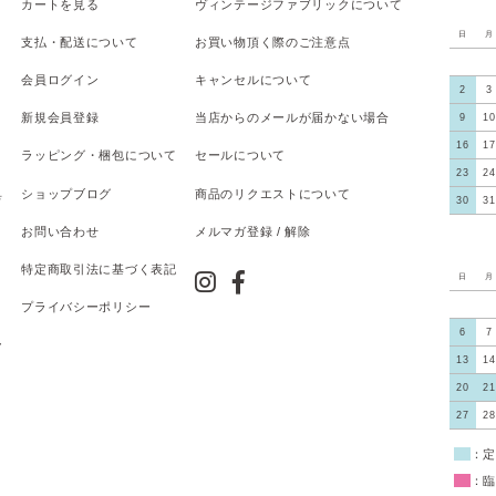
カートを見る
ヴィンテージファブリックについて
日
月
支払
・
配送について
お買い物頂く際のご注意点
会員ログイン
キャンセルについて
2
3
新規会員登録
当店からのメールが届かない場合
9
10
16
17
ラッピング・梱包について
セールについて
23
24
具
ショップブログ
商品のリクエストについて
30
31
お問い合わせ
メルマガ登録 / 解除
特定商取引法に基づく表記
日
月
プライバシーポリシー
6
7
ー
13
14
20
21
27
28
■
：定
■
：臨