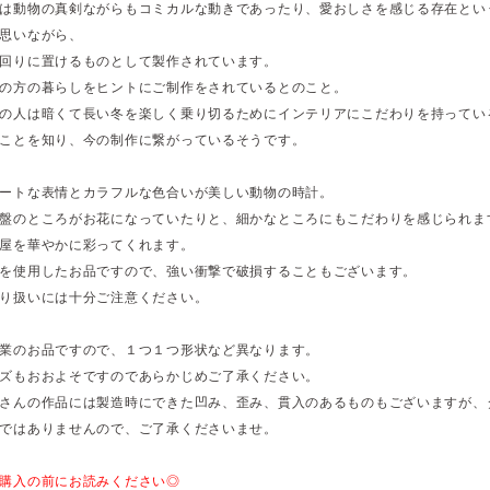
は動物の真剣ながらもコミカルな動きであったり、愛おしさを感じる存在とい
思いながら、
回りに置けるものとして製作されています。
の方の暮らしをヒントにご制作をされているとのこと。
の人は暗くて長い冬を楽しく乗り切るためにインテリアにこだわりを持ってい
ことを知り、今の制作に繋がっているそうです。
ートな表情とカラフルな色合いが美しい動物の時計。
盤のところがお花になっていたりと、細かなところにもこだわりを感じられま
屋を華やかに彩ってくれます。
を使用したお品ですので、強い衝撃で破損することもございます。
り扱いには十分ご注意ください。
業のお品ですので、１つ１つ形状など異なります。
ズもおおよそですのであらかじめご了承ください。
さんの作品には製造時にできた凹み、歪み、貫入のあるものもございますが、
ではありませんので、ご了承くださいませ。
購入の前にお読みください◎