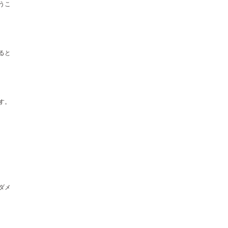
うこ
ると
す。
ダメ