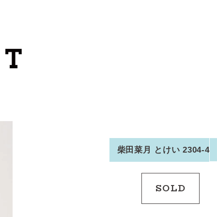
カートを見る
カテゴリーから探す
作家・ブランドから探す
支払
・
配送について
会員登録
柴田菜月 とけい 2304-4
ログイン
SOLD
お問い合わせ
ショップからのお知らせ