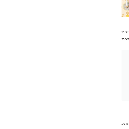
TO
TO
やき