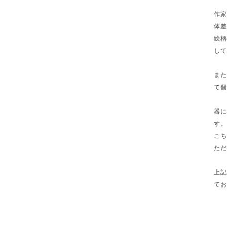
作家
体差
絵柄
して
また
て個
器に
す。
こち
ただ
上記
てお