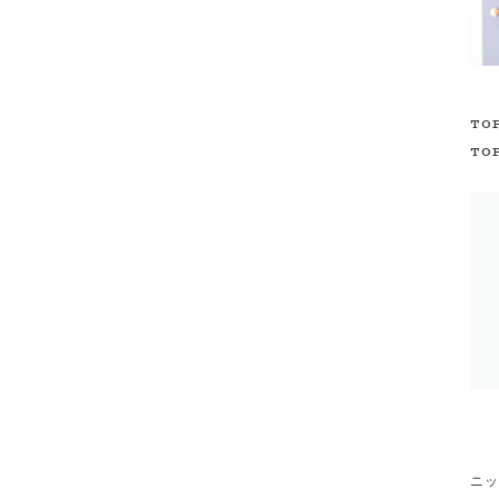
TO
TO
ニッ