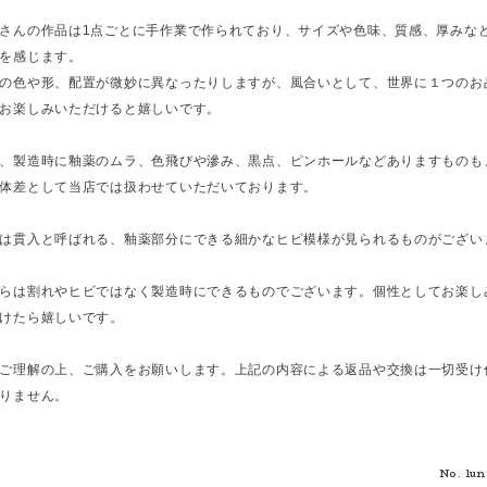
さんの作品は1点ごとに手作業で作られており、サイズや色味、質感、厚みな
を感じます。
の色や形、配置が微妙に異なったりしますが、風合いとして、世界に１つのお
お楽しみいただけると嬉しいです。
、製造時に釉薬のムラ、色飛びや滲み、黒点、ピンホールなどありますものも
体差として当店では扱わせていただいております。
は貫入と呼ばれる、釉薬部分にできる細かなヒビ模様が見られるものがござい
らは割れやヒビではなく製造時にできるものでございます。個性としてお楽し
けたら嬉しいです。
ご理解の上、ご購入をお願いします。上記の内容による返品や交換は一切受け
りません。
No. lu