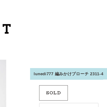
カートを見る
カテゴリーから探す
作家・ブランドから探す
支払
・
配送について
会員登録
lunedi777 編みかけブローチ 2311-4
ログイン
SOLD
お問い合わせ
ショップからのお知らせ