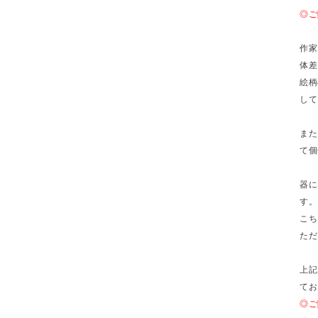
◎ご
作家
体差
絵柄
して
また
て個
器に
す。
こち
ただ
上記
てお
◎ご