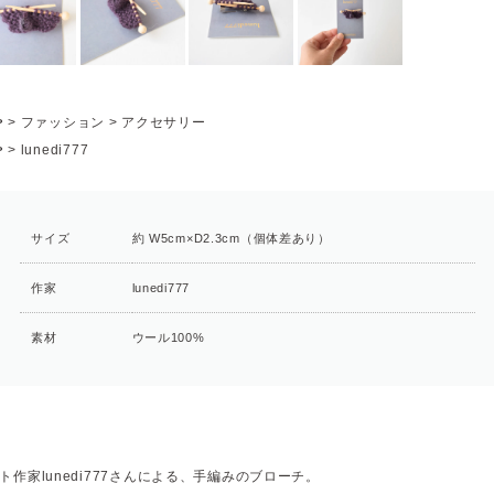
P
>
ファッション
>
アクセサリー
P
>
lunedi777
サイズ
約 W5cm×D2.3cm（個体差あり）
作家
lunedi777
素材
ウール100%
ト作家lunedi777さんによる、手編みのブローチ。