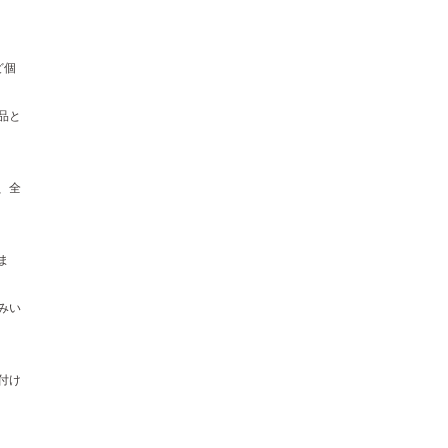
ど個
品と
、全
ま
みい
付け