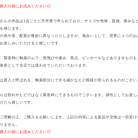
購入の前にお読みください◎
さんの作品は1点ごとに手作業で作られており、サイズや色味、質感、厚みな
を感じます。
の色や形、配置が微妙に異なったりしますが、風合いとして、世界に１つのお
お楽しみいただけると嬉しいです。
、製造時に釉薬のムラ、色飛びや滲み、黒点、ピンホールなどありますものも
体差として当店では扱わせていただいております。
は貫入と呼ばれる、釉薬部分にできる細かなヒビ模様が見られるものがござい
らは割れやヒビではなく製造時にできるものでございます。個性としてお楽し
けたら嬉しいです。
ご理解の上、ご購入をお願いします。上記の内容による返品や交換は一切受け
りません。
購入の前にお読みください◎