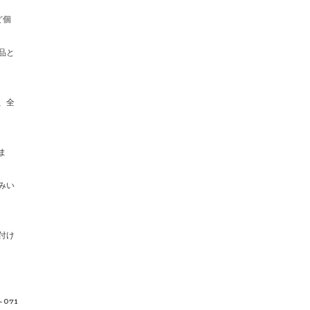
ど個
品と
、全
ま
みい
付け
n-071