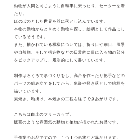
動物が人間と同じように自転車に乗ったり、セーターを着
たり。
ほのぼのとした世界を器に落とし込んでいます。
本物の動物からときめく動物を探し、絵柄として作品にし
ているそうです。
また、描かれている模様については、折り目や網目、風景
や自然物、そして構造物などの日常的に目に入る物の部分
をピックアップし、規則的にして書いています。
制作はろくろで形づくりをし、高台を作ったり把手などの
パーツの組み立てをしてから、象嵌や掻き落としで絵柄を
描いています。
素焼き、釉掛け、本焼きの工程を経てできあがりです。
こちらは白土のフリーカップ。
版画のような雰囲気の動物と植物が描かれたお品です。
手作業のお品ですので、１つ１つ形状など異なります。