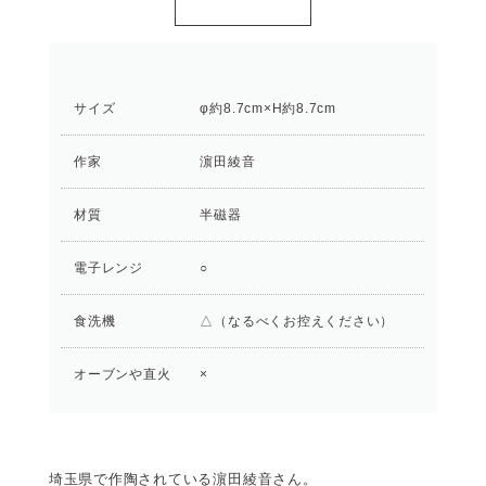
サイズ
φ約8.7cm×H約8.7cm
作家
濵田綾音
材質
半磁器
電子レンジ
○
食洗機
△（なるべくお控えください）
オーブンや直火
×
埼玉県で作陶されている濵田綾音さん。