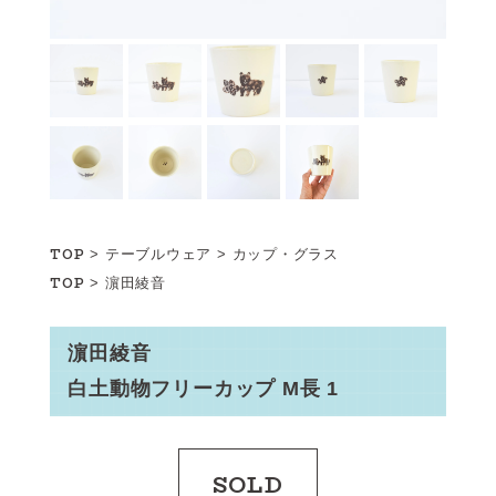
TOP
>
テーブルウェア
>
カップ・グラス
TOP
>
濵田綾音
濵田綾音
白土動物フリーカップ M長 1
SOLD