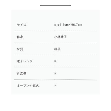
サイズ
約φ7.7cm×H6.7cm
作家
小林恭子
材質
磁器
電子レンジ
×
食洗機
×
オーブンや直火
×