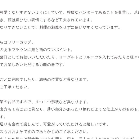
可愛くなりすぎないようにしていて、獰猛なハンターであることを尊重し、爪
き、顔は媚びない表情にするなど工夫されています。
なりすぎないことで、料理の邪魔をせずに使いやすくなっています。
らはフリーカップ。
のあるブラウンに鮭と熊のワンポイント。
猪口としてお使いいただいたり、ヨーグルトとフルーツを入れてみたりと様々
でお楽しみいただける万能の器です。
ごとに色味でしたり、絵柄の位置など異なります。
ご了承ください。
業のお品ですので、１つ１つ形状など異なります。
出方も１点ごとに異なり、薄い部分があったり擦れたような仕上がりのものも
す。
辺りも含めて楽しんで、可愛がっていただけると嬉しいです。
ズもおおよそですのであらかじめご了承ください。
さんの作品には製造時にできた凹み、歪み、貫入のあるものもございますが、