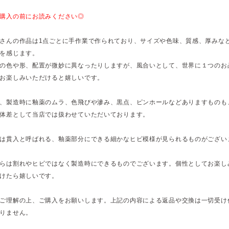
購入の前にお読みください◎
さんの作品は1点ごとに手作業で作られており、サイズや色味、質感、厚みな
を感じます。
の色や形、配置が微妙に異なったりしますが、風合いとして、世界に１つのお
お楽しみいただけると嬉しいです。
、製造時に釉薬のムラ、色飛びや滲み、黒点、ピンホールなどありますものも
体差として当店では扱わせていただいております。
は貫入と呼ばれる、釉薬部分にできる細かなヒビ模様が見られるものがござい
らは割れやヒビではなく製造時にできるものでございます。個性としてお楽し
けたら嬉しいです。
ご理解の上、ご購入をお願いします。上記の内容による返品や交換は一切受け
りません。