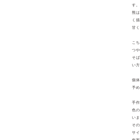
す。
熊は
く描
甘く
こち
つや
そば
い方
個体
予め
手作
色の
いま
その
サイ
作家