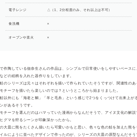
電子レンジ
△（1、2分程度のみ、それ以上は不可）
食洗機
×
オーブンや直火
×
で作陶している佃奈生さんの作品は、シンプルで日常使いをしやすいベースに
などの絵柄を入れた器作りをしています。
鮭のシリーズは元々はそれぞれを描いて作られていたそうですが、関連性のあ
モチーフを描いたら楽しいのでは？というところから始まりました。
鮭以外にも「海老と鯛」「羊と毛糸」という感じで2つをくっつけて出来上が
ンがあるそうです。
モチーフを選んだのはハマっていた漫画からなんだそうで、アイヌ文化の解説
ヒグマを狩るシーンが印象深かったから。
の大皿に熊をたくさん描いたら可愛いかもと思い、色々な色の鮭を加えた熊を
イルにように並べたデザインで作ったのが、シリーズの大皿の原型なんだそう