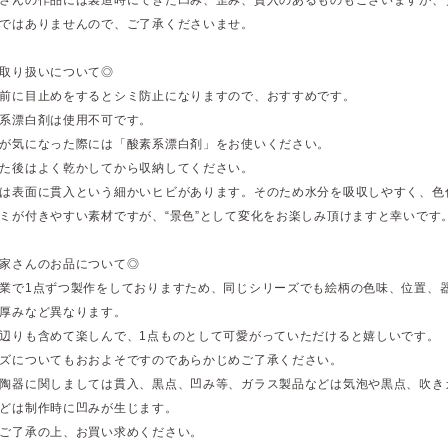
ではありませんので、ご了承くださいませ。
取り扱いについて◎
前に目止めをするとシミ防止になりますので、おすすめです。
系漂白剤は使用不可です。
が気になった際には「酸素系漂白剤」をお使いください。
た後はよく乾かしてから収納してください。
は表面に貫入という細かいヒビがあります。そのため水分を吸収しやすく、色
ミが付きやすい素材ですが、“景色”として変化をお楽しみ頂けますと幸いです
家さんのお品について◎
業で1点ずつ製作をしておりますため、同じシリーズでも絵柄の色味、位置、
厚みなど異なります。
辺りも含めて楽しんで、1点ものとして可愛がっていただけると嬉しいです。
ズについてもおおよそですのであらかじめご了承ください。
陶器に関しましては貫入、黒点、凹み等、ガラス製品などは気泡や黒点、吹き
どは制作時に凹みが生じます。
ご了承の上、お買い求めください。