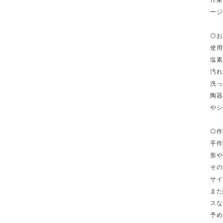
ージ
◎お
使用
塩素
汚れ
洗っ
陶器
やシ
◎作
手作
形や
その
サイ
また
スな
予め