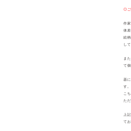
◎ご
作家
体差
絵柄
して
また
て個
器に
す。
こち
ただ
上記
てお