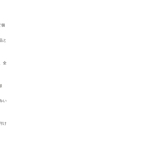
ど個
品と
、全
ま
みい
付け