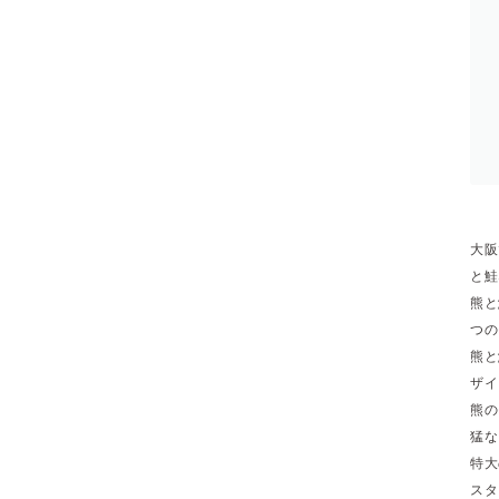
大阪
と鮭
熊と
つの
熊と
ザイ
熊の
猛な
特大
スタ