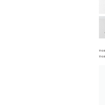
TO
TO