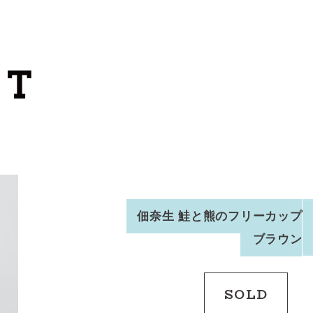
カートを見る
カテゴリーから探す
作家・ブランドから探す
支払
・
配送について
会員登録
佃奈生 鮭と熊のフリーカップ
ブラウン
ログイン
お問い合わせ
SOLD
ショップからのお知らせ