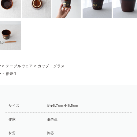
P
>
テーブルウェア
>
カップ・グラス
P
>
佃奈生
サイズ
約φ8.7cm×H6.5cm
作家
佃奈生
材質
陶器