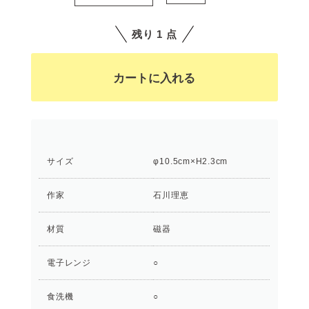
残り 1 点
サイズ
φ10.5cm×H2.3cm
作家
石川理恵
材質
磁器
電子レンジ
○
食洗機
○