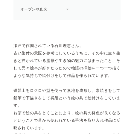
オーブンや直火
×
瀬戸で作陶されている石川理恵さん。
古い染付の意匠を参考にしているうちに、その中に生き生
きと描かれている霊獣や生き物の魅力にはまったこと、そ
して元々絵本が好きだったので物語の挿絵を一つ一つ描く
ような気持ちで絵付けをして作品を作られています。
磁器土をロクロや型を使って素地を成形し、素焼きをして
鉛筆で下描きをして呉須という絵の具で絵付けをしていま
す。
お茶で絵の具をとくことにより、絵の具の発色が良くなる
ということで昔から使われている手法を取り入れ作品に反
映されています。