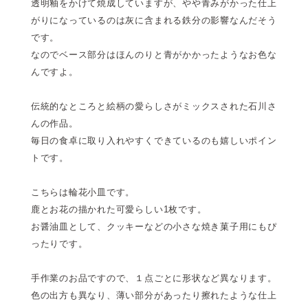
透明釉をかけて焼成していますが、やや青みがかった仕上
がりになっているのは灰に含まれる鉄分の影響なんだそう
です。
なのでベース部分はほんのりと青がかかったようなお色な
んですよ。
伝統的なところと絵柄の愛らしさがミックスされた石川さ
んの作品。
毎日の食卓に取り入れやすくできているのも嬉しいポイン
トです。
こちらは輪花小皿です。
鹿とお花の描かれた可愛らしい1枚です。
お醤油皿として、クッキーなどの小さな焼き菓子用にもぴ
ったりです。
手作業のお品ですので、１点ごとに形状など異なります。
色の出方も異なり、薄い部分があったり擦れたような仕上