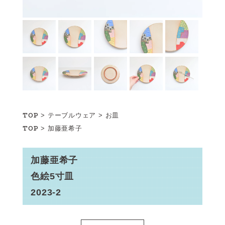
TOP
>
テーブルウェア
>
お皿
TOP
>
加藤亜希子
加藤亜希子
色絵5寸皿
2023-2