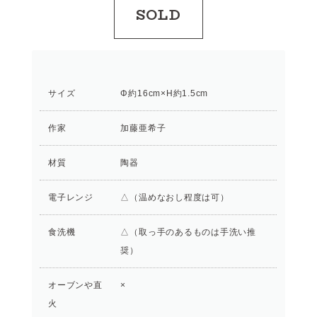
SOLD
サイズ
Φ約16cm×H約1.5cm
作家
加藤亜希子
材質
陶器
電子レンジ
△（温めなおし程度は可）
食洗機
△（取っ手のあるものは手洗い推
奨）
オーブンや直
×
火