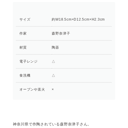
サイズ
約W18.5cm×D12.5cm×H2.3cm
作家
森野奈津子
材質
陶器
電子レンジ
△
食洗機
△
オーブンや直火
×
神奈川県で作陶されている森野奈津子さん。