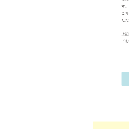
す。
こち
ただ
上記
てお