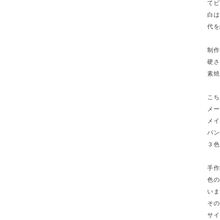
てビ
白は
代を
制作
硬さ
素焼
こち
メー
メイ
パン
３色
手作
色の
いま
その
サイ