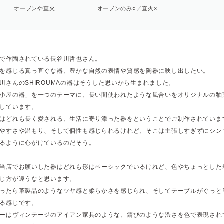
オーブンや直火
オーブンのみ○／直火×
で作陶されている長谷川哲也さん。
を感じる真っ直ぐな器、豊かな自然の表情や質感を陶器に映し出したい。
川さんのSHIROUMAの器はそうした思いから生まれました。
小屋の器」を一つのテーマに、長い間使われたような風合いをオリジナルの釉
しています。
はどれも長く愛される、生活に寄り添った器をということでご制作されていま
やすさや温もり、そして個性も感じられるけれど、そこは主張しすぎずにシン
るように心がけているのだそう。
当店でお願いした器はどれも形はベーシックでいるけれど、色やちょっとした
じ方が違うなと思います。
ったら革製品のようなツヤ感と柔らかさを感じられ、そしてテーブルがぐっと
る感じです。
ーはヴィンテージのアイアン家具のような、錆びのような渋さを色で表現され