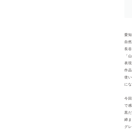
愛知
自然
長谷
「山
表現
作品
使い
にな
今回
で感
黒だ
締ま
グレ