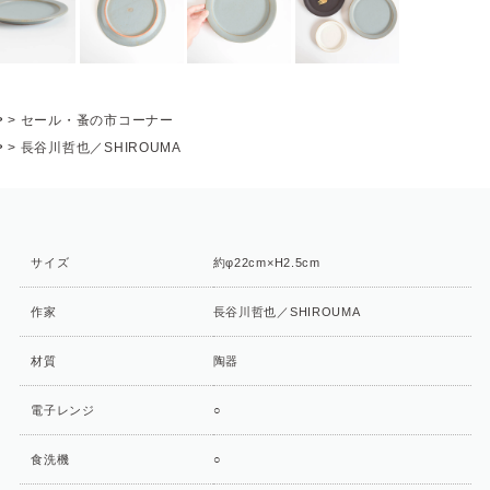
P
>
セール・蚤の市コーナー
P
>
長谷川哲也／SHIROUMA
サイズ
約φ22cm×H2.5cm
作家
長谷川哲也／SHIROUMA
材質
陶器
電子レンジ
○
食洗機
○