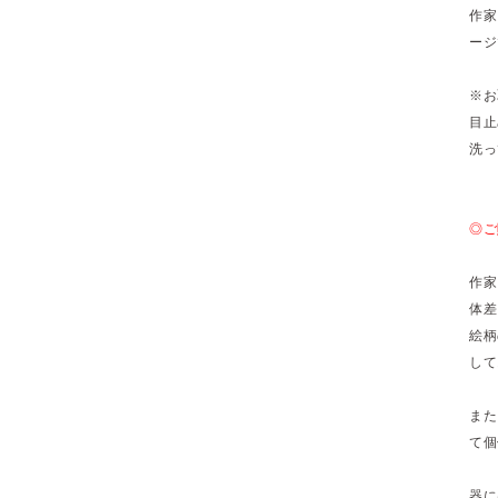
作家
ージ
※お
目止
洗っ
◎ご
作家
体差
絵柄
して
また
て個
器に