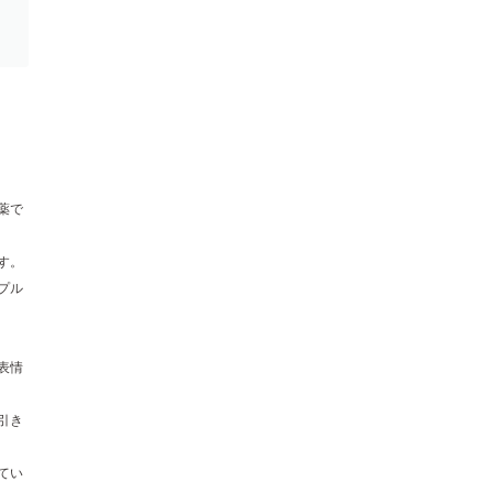
薬で
す。
プル
表情
引き
てい