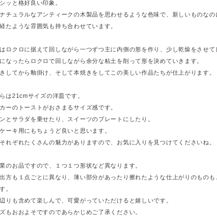
シッと格好良い印象。
ナチュラルなアンティークの木製品を思わせるような色味で、新しいものなの
経たような雰囲気も持ち合わせています。
はロクロに据えて回しながら一つずつ主に内側の形を作り、少し乾燥をさせて
になったらロクロで回しながら余分な粘土を削って形を決めていきます。
きしてから釉掛け、そして本焼きをしてこの美しい作品たちが仕上がります。
らは21cmサイズの洋皿です。
カーのトーストがおさまるサイズ感です。
ンとサラダを乗せたり、スイーツのプレートにしたり。
ケーキ用にもちょうど良いと思います。
それぞれたくさんの魅力がありますので、お気に入りを見つけてくださいね。
業のお品ですので、１つ１つ形状など異なります。
出方も１点ごとに異なり、薄い部分があったり擦れたような仕上がりのものも
す。
辺りも含めて楽しんで、可愛がっていただけると嬉しいです。
ズもおおよそですのであらかじめご了承ください。