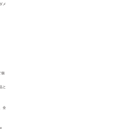
ダメ
ど個
品と
、全
ま