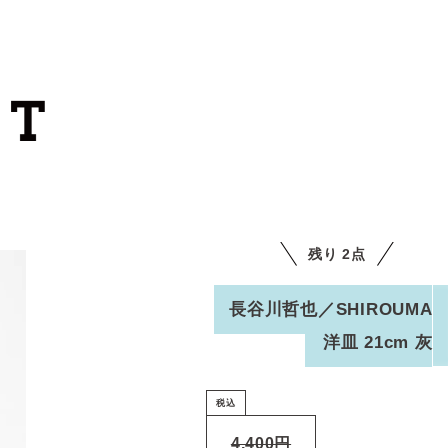
カートを見る
カテゴリーから探す
作家・ブランドから探す
残り 2点
支払
・
配送について
会員登録
長谷川哲也／SHIROUMA
洋皿 21cm 灰
ログイン
お問い合わせ
税込
ショップからのお知らせ
4,400円