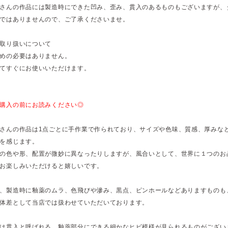
さんの作品には製造時にできた凹み、歪み、貫入のあるものもございますが、
ではありませんので、ご了承くださいませ。
取り扱いについて
めの必要はありません。
てすぐにお使いいただけます。
購入の前にお読みください◎
さんの作品は1点ごとに手作業で作られており、サイズや色味、質感、厚みな
を感じます。
の色や形、配置が微妙に異なったりしますが、風合いとして、世界に１つのお
お楽しみいただけると嬉しいです。
、製造時に釉薬のムラ、色飛びや滲み、黒点、ピンホールなどありますものも
体差として当店では扱わせていただいております。
は貫入と呼ばれる、釉薬部分にできる細かなヒビ模様が見られるものがござい