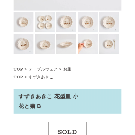
TOP
>
テーブルウェア
>
お皿
TOP
>
すずきあきこ
すずきあきこ 花型皿 小
花と猫 B
SOLD