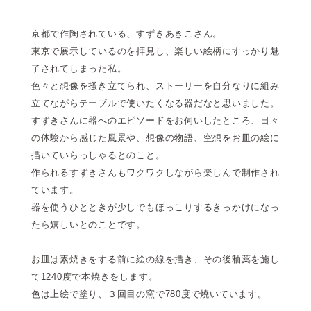
京都で作陶されている、すずきあきこさん。
東京で展示しているのを拝見し、楽しい絵柄にすっかり魅
了されてしまった私。
色々と想像を掻き立てられ、ストーリーを自分なりに組み
立てながらテーブルで使いたくなる器だなと思いました。
すずきさんに器へのエピソードをお伺いしたところ、日々
の体験から感じた風景や、想像の物語、空想をお皿の絵に
描いていらっしゃるとのこと。
作られるすずきさんもワクワクしながら楽しんで制作され
ています。
器を使うひとときが少しでもほっこりするきっかけになっ
たら嬉しいとのことです。
お皿は素焼きをする前に絵の線を描き、その後釉薬を施し
て1240度で本焼きをします。
色は上絵で塗り、３回目の窯で780度で焼いています。