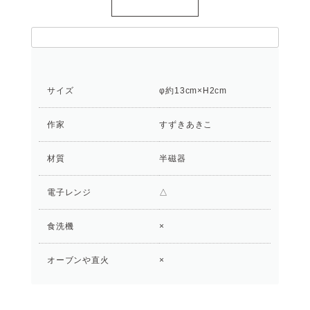
サイズ
φ約13cm×H2cm
作家
すずきあきこ
材質
半磁器
電子レンジ
△
食洗機
×
オーブンや直火
×