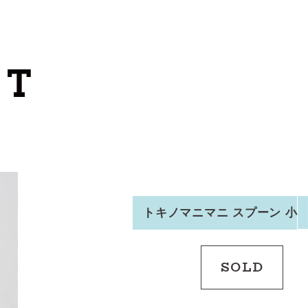
カートを見る
カテゴリーから探す
作家・ブランドから探す
支払
・
配送について
会員登録
トキノマニマニ スプーン 小
ログイン
SOLD
お問い合わせ
ショップからのお知らせ