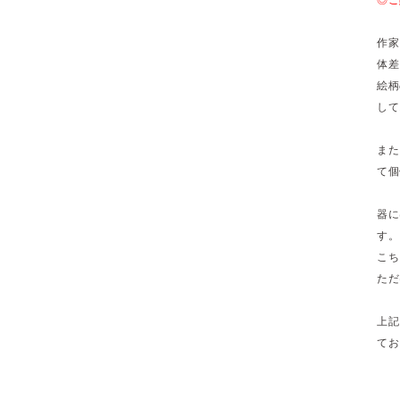
作家
体差
絵柄
して
また
て個
器に
す。
こち
ただ
上記
てお