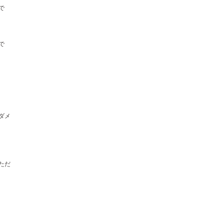
で
で
ダメ
ただ