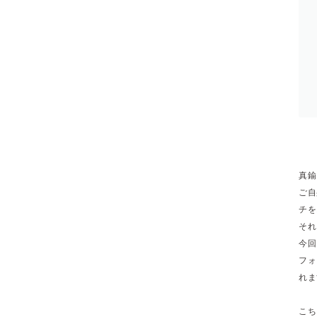
真鍮
ご自
チを
それ
今回
フォ
れま
こち