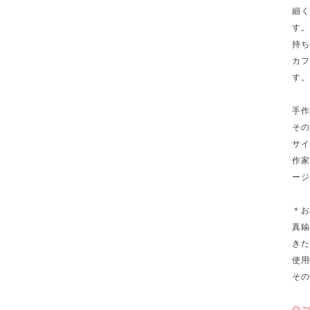
細く
す。
持ち
カフ
す。
手作
その
サイ
作家
ージ
＊お
真鍮
きた
使用
その
◎ご