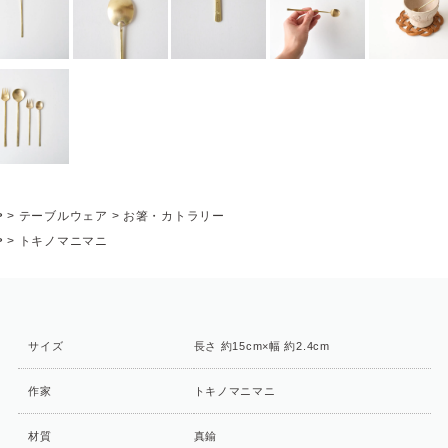
P
>
テーブルウェア
>
お箸・カトラリー
P
>
トキノマニマニ
サイズ
長さ 約15cm×幅 約2.4cm
作家
トキノマニマニ
材質
真鍮