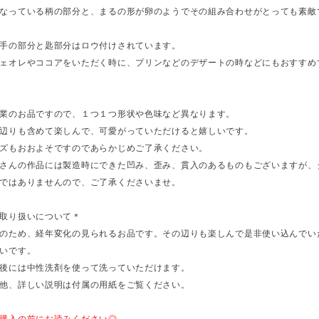
なっている柄の部分と、まるの形が卵のようでその組み合わせがとっても素敵
手の部分と匙部分はロウ付けされています。
ェオレやココアをいただく時に、プリンなどのデザートの時などにもおすすめ
業のお品ですので、１つ１つ形状や色味など異なります。
辺りも含めて楽しんで、可愛がっていただけると嬉しいです。
ズもおおよそですのであらかじめご了承ください。
さんの作品には製造時にできた凹み、歪み、貫入のあるものもございますが、
ではありませんので、ご了承くださいませ。
取り扱いについて＊
のため、経年変化の見られるお品です。その辺りも楽しんで是非使い込んでい
いです。
後には中性洗剤を使って洗っていただけます。
他、詳しい説明は付属の用紙をご覧ください。
購入の前にお読みください◎