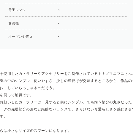
電子レンジ
×
食洗機
×
オーブンや直火
×
を使用したカトラリーやアクセサリーをご制作されているトキノマニマニさん
身の中のシンプル、使いやすさ、少しの可愛げが交差するところから、作品の
おこしていらっしゃるのだそう。
を伺って納得です。
お願いしたカトラリーは一見すると実にシンプル。でも掬う部分の丸さだった
ークの先端部分の形など絶妙なバランスで、さりげない可愛らしさを感じさせ
す。
らは小さなサイズのスプーンになります。