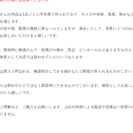
さんの作品は1点ごとに手作業で作られており、サイズや色味、質感、厚みな
を感じます。
の色や形、配置が微妙に異なったりしますが、風合いとして、世界に１つのお
お楽しみいただけると嬉しいです。
、製造時に釉薬のムラ、色飛びや滲み、黒点、ピンホールなどありますものも
体差として当店では扱わせていただいております。
は貫入と呼ばれる、釉薬部分にできる細かなヒビ模様が見られるものがござい
らは割れやヒビではなく製造時にできるものでございます。個性としてお楽し
けたら嬉しいです。
ご理解の上、ご購入をお願いします。上記の内容による返品や交換は一切受け
りません。