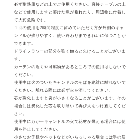
必ず耐熱皿などの上でご使用ください。直接テーブルの上
などで使用しますと溶けた蝋が垂れたり、周辺物に付着し
て大変危険です。
１回の使用を2時間程度に留めていただく方が外側のキャ
ンドルが残りやすく、使い終わりまできれいに保つことが
できます。
ドライフラワーの部分を強く触ると欠けることがございま
す。
カーテンの近くや可燃物があるところでの使用はしないで
ください。
使用中は火のついたキャンドルのそばを絶対に離れないで
ください。離れる際には必ず火を消してください。
芯が炭化しますと炎が小さくなることがございます。その
場合には炭化した芯を取り除いて再び火をつけ直してくだ
さい。
使用中に万が一キャンドルの火で花材が燃える場合には使
用を停止してください。
小さなお子様やペットなどがいらっしゃる場合には手の届