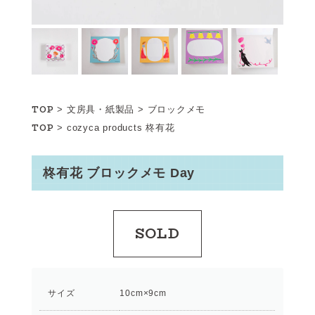
TOP
>
文房具・紙製品
>
ブロックメモ
TOP
>
cozyca products
柊有花
柊有花 ブロックメモ Day
SOLD
サイズ
10cm×9cm