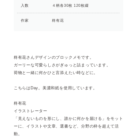
入数
４柄各30枚 120枚綴
作家
柊有花
柊有花さんデザインのブロックメモです。
ガーリーな可愛らしさがぎゅっと詰まっています。
荷物と一緒に何かひと言添えたい時などに。
こちらはDay。美濃和紙を使用しています。
柊有花
イラストレーター
「見えないものを形にし、誰かに何かを届ける」をモット
ーに、イラストや文章、選書など、分野の枠を超えて活
動。