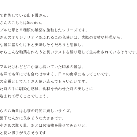
で作陶している山下透さん。
さんのこちらは5series。
プルな形と５種類の釉薬を施釉したシリーズです。
さんのオリジナリティあふれるこの色使いは、実際の食材や料理から、
な器に盛り付けると美味しそうだろうと想像し、
からこんな釉薬を作ろうと長いテストを繰り返して生み出されているそうです
フルだけれどどこか落ち着いていた印象の器は、
も洋でも何にでも合わせやすく、日々の食卓にもってこいです。
の定番としてたくさん使い込んでもらいたいです。
た時の手に馴染む感触、食材を合わせた時の美しさに
込まれて行くことでしょう。
らの八角皿はお茶の時間に嬉しいサイズ。
菓子なんかに良さそうな大きさです。
小さめの取り皿、あとはお漬物を乗せてみたりと、
と使い勝手が良さそうです