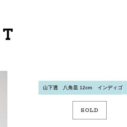
カートを見る
カテゴリーから探す
作家・ブランドから探す
支払
・
配送について
会員登録
山下透 八角皿 12cm インディゴ
ログイン
SOLD
お問い合わせ
ショップからのお知らせ