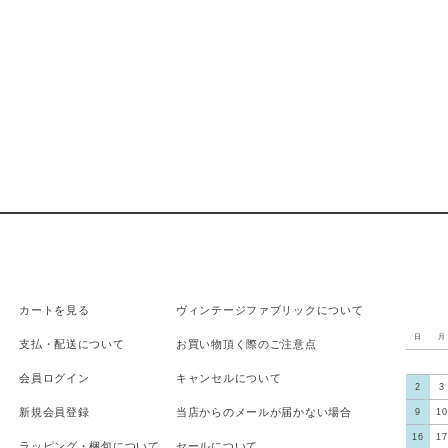
カートを見る
ヴィンテージファブリックについて
日
月
支払
・
配送について
お買い物頂く際のご注意点
会員ログイン
キャンセルについて
2
3
新規会員登録
当店からのメールが届かない場合
9
10
16
17
ラッピング・梱包について
セールについて