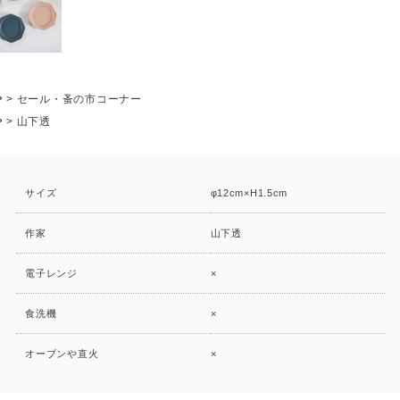
P
>
セール・蚤の市コーナー
P
>
山下透
サイズ
φ12cm×H1.5cm
作家
山下透
電子レンジ
×
食洗機
×
オーブンや直火
×