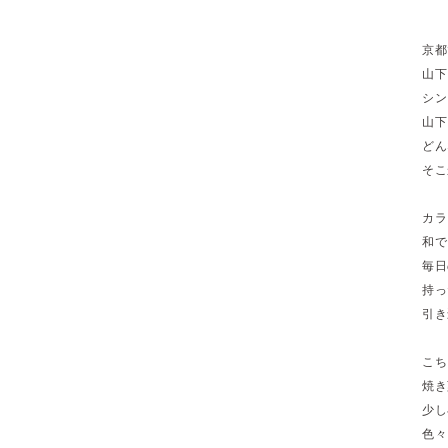
京都
山下
シン
山下
どん
そこ
カラ
和で
毎日
持っ
引き
こち
焼き
少し
色々