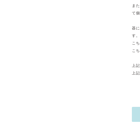
また
て個
器に
す。
こち
こち
上記
上記