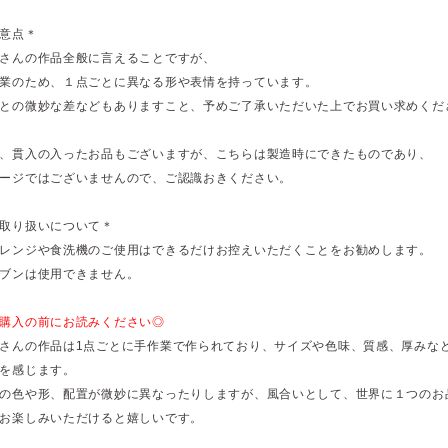
意点＊
さんの作品全般に言えることですが、
業のため、１点ごとに異なる形や表情を持っています。
との微妙な差などもありますこと、予めご了承いただいた上でお買い求めくだ
、貫入の入ったお品もございますが、こちらは製造時にできたものであり、
ージではございませんので、ご認識おきください。
取り扱いについて＊
レンジや食洗機のご使用はできるだけお控えいただくことをお勧めします。
ブンは使用できません。
購入の前にお読みください◎
さんの作品は1点ごとに手作業で作られており、サイズや色味、質感、厚みな
を感じます。
の色や形、配置が微妙に異なったりしますが、風合いとして、世界に１つのお
お楽しみいただけると嬉しいです。