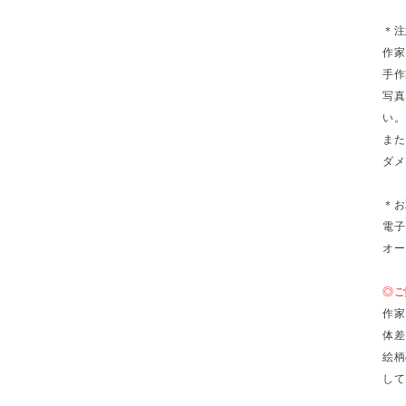
＊注
作家
手作
写真
い。
また
ダメ
＊お
電子
オー
◎ご
作家
体差
絵柄
して