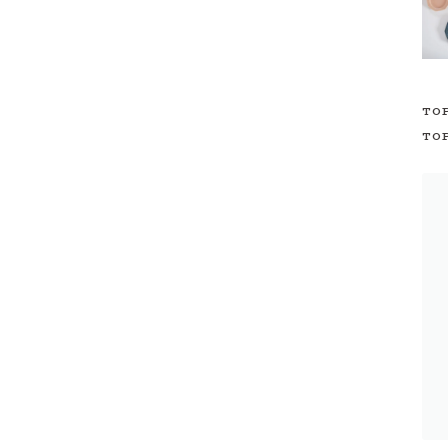
TO
TO