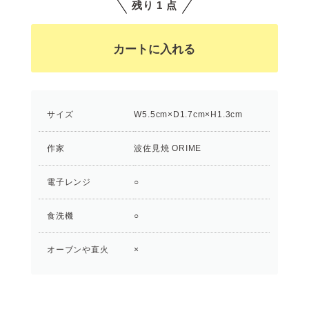
残り 1 点
サイズ
W5.5cm×D1.7cm×H1.3cm
作家
波佐見焼 ORIME
電子レンジ
○
食洗機
○
オーブンや直火
×